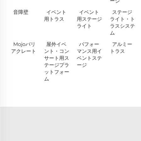
ージ
音障壁
イベント
イベント
ステージ
用トラス
用ステージ
ライト・ト
ライト
ラスシステ
ム
Mojoバリ
屋外イベ
パフォー
アルミー
アクレート
ント・コン
マンス用イ
トラス
サート用ス
ベントステ
テージプラ
ージ
ットフォー
ム