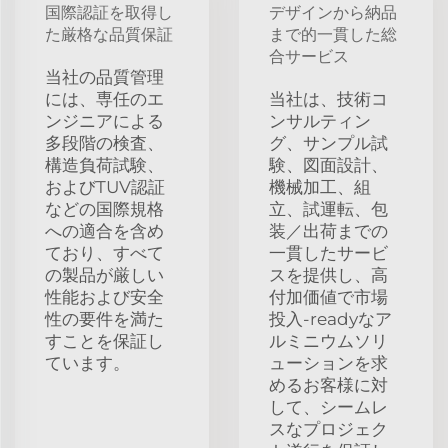
国際認証を取得し
デザインから納品
た厳格な品質保証
まで的一貫した総
合サービス
当社の品質管理
には、専任のエ
当社は、技術コ
ンジニアによる
ンサルティン
多段階の検査、
グ、サンプル試
構造負荷試験、
験、図面設計、
およびTUV認証
機械加工、組
などの国際規格
立、試運転、包
への適合を含め
装／出荷までの
ており、すべて
一貫したサービ
の製品が厳しい
スを提供し、高
性能および安全
付加価値で市場
性の要件を満た
投入-readyなア
すことを保証し
ルミニウムソリ
ています。
ューションを求
めるお客様に対
して、シームレ
スなプロジェク