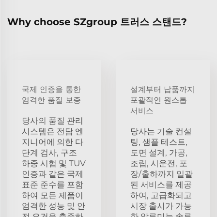
Why choose SZgroup 트러스 스탠드?
국제 인증을 통한
설계부터 납품까지
엄격한 품질 보증
포괄적인 원스톱
서비스
당사의 품질 관리
시스템은 전담 엔
당사는 기술 컨설
지니어에 의한 다
팅, 샘플 테스트,
단계 검사, 구조
도면 설계, 가공,
하중 시험 및 TUV
조립, 시운전, 포
인증과 같은 국제
장/출하까지 일괄
표준 준수를 포함
된 서비스를 제공
하여 모든 제품이
하여, 고급화되고
엄격한 성능 및 안
시장 출시가 가능
전 요건을 충족하
한 알루미늄 솔루