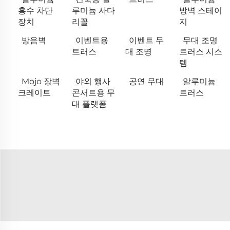
홍수 차단
루미늄 사다
방벽 스테이
장치
리꼴
지
방음벽
이벤트용
이벤트 무
무대 조명
트러스
대 조명
트러스 시스
템
Mojo 장벽
야외 행사
공연 무대
알루미늄
크레이트
콘서트용 무
트러스
대 플랫폼