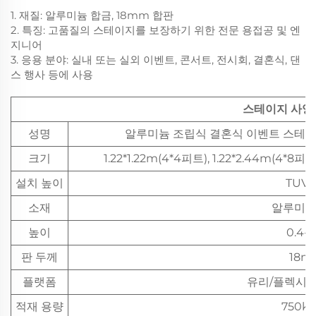
1. 재질: 알루미늄 합금, 18mm 합판
2. 특징: 고품질의 스테이지를 보장하기 위한 전문 용접공 및 엔
지니어
3. 응용 분야: 실내 또는 실외 이벤트, 콘서트, 전시회, 결혼식, 댄
스 행사 등에 사용
스테이지 사양
성명
알루미늄 조립식 결혼식 이벤트 스테이
크기
1.22*1.22m(4*4피트), 1.22*2.44m(4*8피트)
설치 높이
TUV 
소재
알루미늄
높이
0.4-
판 두께
18m
플랫폼
유리/플렉시
적재 용량
750k