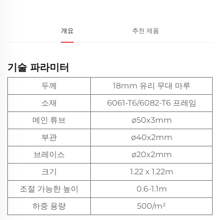
개요
추천 제품
기술 파라미터
두께
18mm 유리 무대 마루
소재
6061-T6/6082-T6 프레임
메인 튜브
ø50x3mm
부관
ø40x2mm
브레이스
ø20x2mm
크기
1.22 x 1.22m
조절 가능한 높이
0.6-1.1m
하중 용량
500/m²