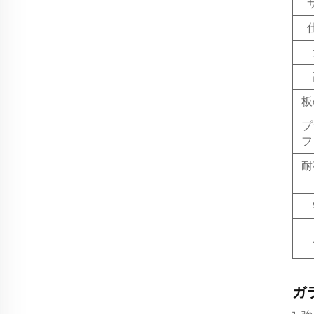
板
プ
フ
耐
ガ