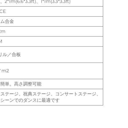
、2*1m(6.6*3.3ft)、1*1m(3.3*3.3ft)
CE
ウム合金
2m
M
リル／合板
／m2
が簡単。高さ調整可能
スステージ、祝典ステージ、コンサートステージ、
なシーンでのダンスに最適です