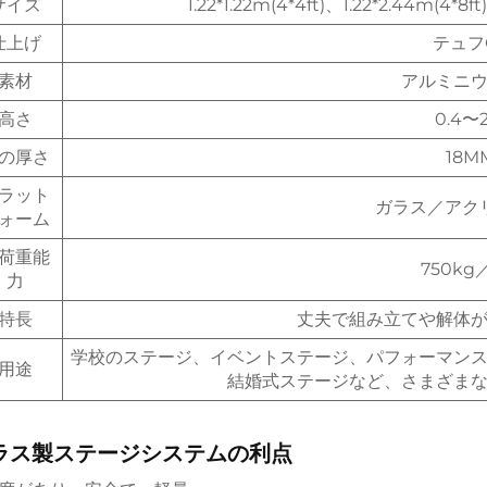
サイズ
1.22*1.22m(4*4ft)、1.22*2.44m(4*8ft)
仕上げ
テュフ
素材
アルミニ
高さ
0.4〜
の厚さ
18M
ラット
ガラス／アク
ォーム
荷重能
750kg
力
特長
丈夫で組み立てや解体
学校のステージ、イベントステージ、パフォーマン
用途
結婚式ステージなど、さまざま
ラス製ステージシステムの利点