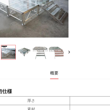
概要
術仕様
厚さ
素材