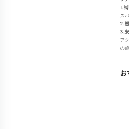
1.
ス
2.
3.
ア
の
お