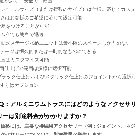
 強度があり、安全で、軽量
 モジュールサイズ（または複数のサイズ）は仕様に応じてカス
 高さはお客様のご希望に応じて設定可能
 段差をつけることが可能
 組み立ても簡単で迅速
 移動式ステージ収納ユニットは最小限のスペースしか占めない
 ステージは恒久的または一時的なものにできる
 配置はカスタマイズ可能
表面仕上げの範囲は多様に選択可能
.ブラック仕上げおよびメタリック仕上げのジョイントから選択
.手すりはオプション
AQ：アルミニウムトラスにはどのようなアクセサ
リーは別途料金がかかりますか？
本価格には、主要な接続用アクセサリー（例：ジョイント、ネ
アクセサリーについては、別途費用が発生します。