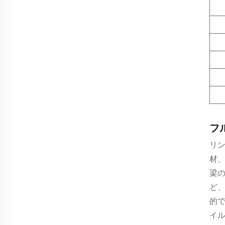
フ
リン
材
梁
ど
的
イ