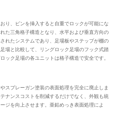
ており、ピンを挿入すると自重でロックが可能にな
された三角格子構造となり、水平および垂直方向の
成されたシステムであり、足場板やステップが棚の
型足場と比較して、リングロック足場のフック式踏
グロック足場の各ユニットは格子構造で安全です。
装やスプレーガン塗装の表面処理を完全に廃止しま
ンテナンスコストを削減するだけでなく、外観も統
メージを向上させます。亜鉛めっき表面処理によ