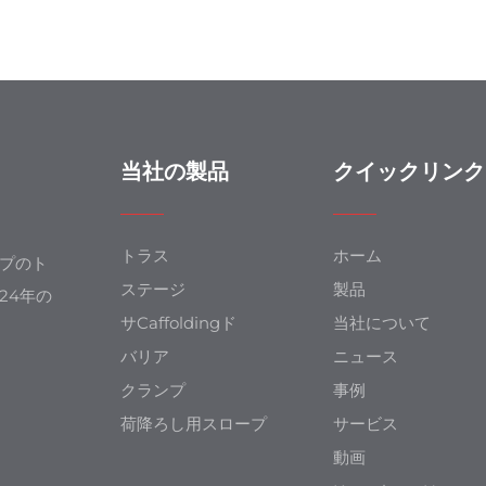
当社の製品
クイックリンク
トラス
ホーム
ップのト
ステージ
製品
24年の
サcaffoldingド
当社について
バリア
ニュース
クランプ
事例
荷降ろし用スロープ
サービス
動画