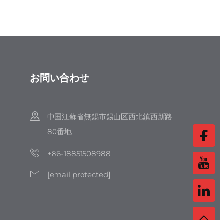
お問い合わせ
中国江蘇省無錫市錫山区西北鎮西新路
80番地
+86-18851508988
[email protected]