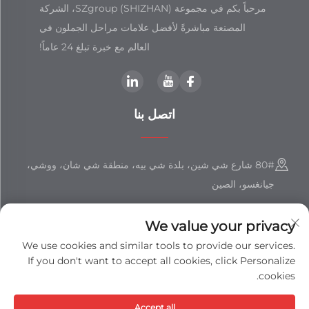
مرحباً بكم في مجموعة SZgroup (SHIZHAN)، الشركة
المصنعة مباشرةً لأفضل علامات مراحل الجملون في
العالم مع خبرة تبلغ 24 عاماً!
اتصل بنا
80# شارع شي شين، بلدة شي بيه، منطقة شي شان، ووشي،
جيانغسو، الصين
+86-18851508988
We value your privacy
[email protected]
We use cookies and similar tools to provide our services.
If you don't want to accept all cookies, click Personalize
cookies.
حقوق النشر © شركة جيانغسو شيزهان المحدودة جميع الحقوق محفوظة -
Accept all