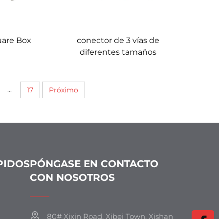
uare Box
conector de 3 vías de
diferentes tamaños
...
17
Próximo
PIDOS
PÓNGASE EN CONTACTO
CON NOSOTROS
80# Xixin Road, Xibei Town, Xishan