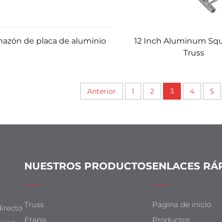
azón de placa de aluminio
12 Inch Aluminum Sq
Truss
Anterior
1
2
3
4
5
NUESTROS PRODUCTOS
ENLACES RÁ
Truss
Página de inicio
irecto
Etapa
Productos