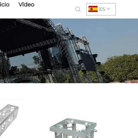
icio
Vídeo
ES