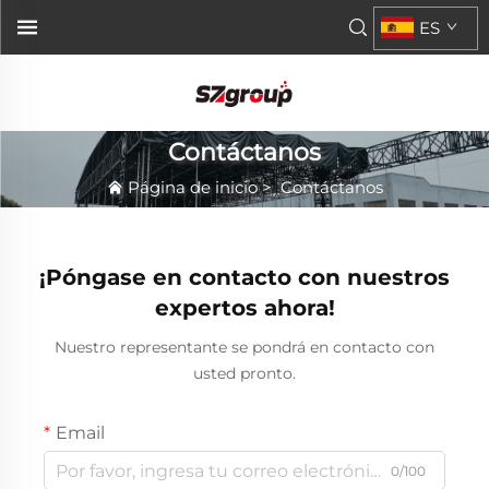
ES
Contáctanos
Página de inicio
>
Contáctanos
¡Póngase en contacto con nuestros
expertos ahora!
Nuestro representante se pondrá en contacto con
usted pronto.
Email
0/100