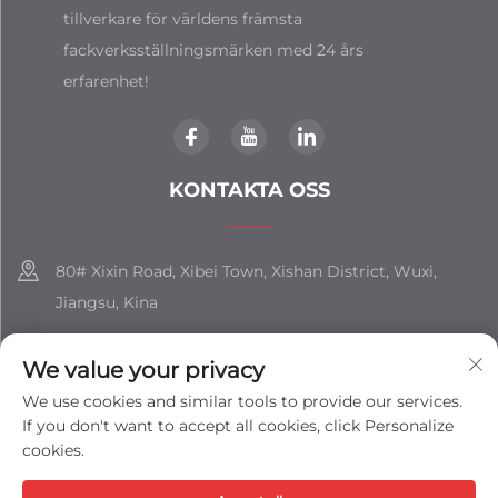
tillverkare för världens främsta
fackverksställningsmärken med 24 års
erfarenhet!
KONTAKTA OSS
80# Xixin Road, Xibei Town, Xishan District, Wuxi,
Jiangsu, Kina
+86-18851508988
We value your privacy
[email protected]
We use cookies and similar tools to provide our services.
If you don't want to accept all cookies, click Personalize
cookies.
Copyright © JIANGSU SHIZHAN GROUP CO., LTD. All rights