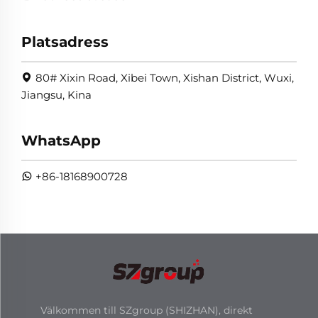
Platsadress
80# Xixin Road, Xibei Town, Xishan District, Wuxi,
Jiangsu, Kina
WhatsApp
+86-18168900728
Välkommen till SZgroup (SHIZHAN), direkt