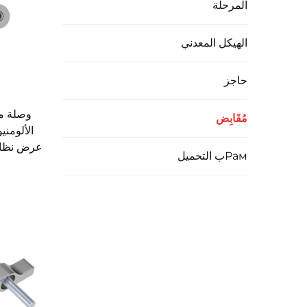
المرحلة
الهيكل المعدني
حاجز
وصلة مش
مُقَابِض
الألومني
عرض نظام 
Рамب التحميل