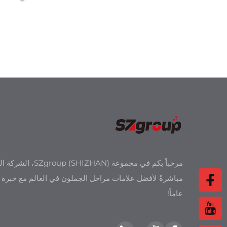
مرحباً بكم في مجموعة roup (SHIZHAN
عاماً!