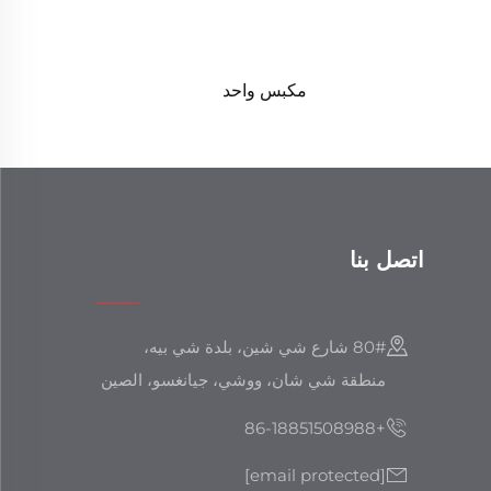
مكبس واحد
اتصل بنا
80# شارع شي شين، بلدة شي بيه،
منطقة شي شان، ووشي، جيانغسو، الصين
+86-18851508988
[email protected]