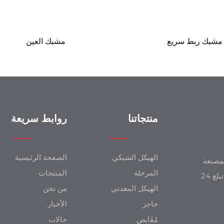
مشبك ربط سريع
مشبك العين
منتجاتنا
روابط سريعة
الهيكل الشبكي
الصفحة الرئيسية
SZg)، الشركة المصنعة
المرحلة
المنتجات
مباشرةً لأفضل علامات مراحل الجملون في العالم مع خبرة تبلغ 24
الهيكل المعدني
من نحن
حاجز
الأخبار
مُقَابِض
حالات