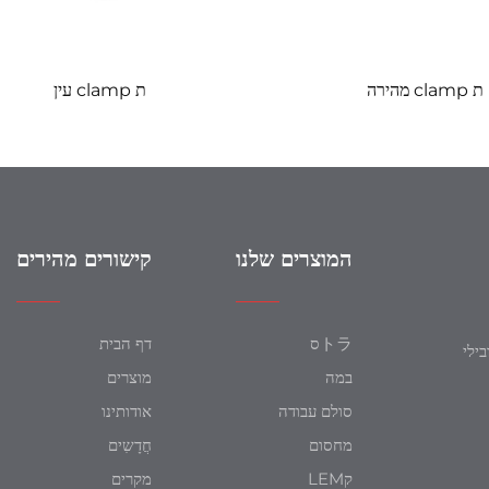
ת clamp מהירה
ת clamp עין
המוצרים שלנו
קישורים מהירים
トラס
דף הבית
של מובילי
במה
מוצרים
סולם עבודה
אודותינו
מחסום
חֲדָשִים
קLEM
מקרים