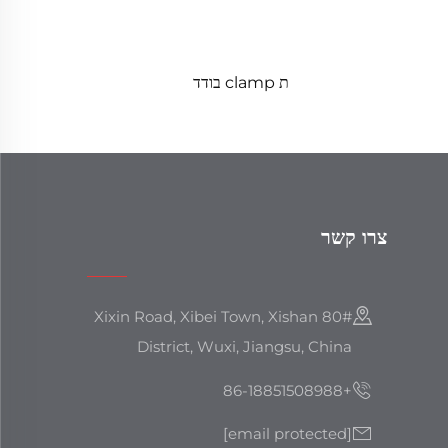
ת clamp בודד
צרו קשר
80# Xixin Road, Xibei Town, Xishan
District, Wuxi, Jiangsu, China
+86-18851508988
[email protected]