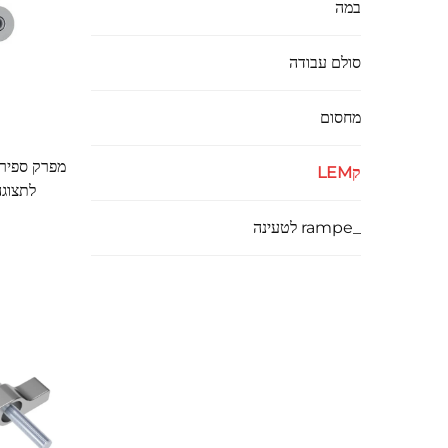
במה
סולם עבודה
מחסום
מפרק ספירל
קLEM
לתצוגה
_rampe לטעינה