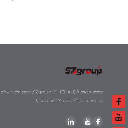
ברוכים הבאים ל-SZgroup (SHIZHAN), היצרן הישיר 
במות טריסה עולמיים עם 24 שנות ניסיון!