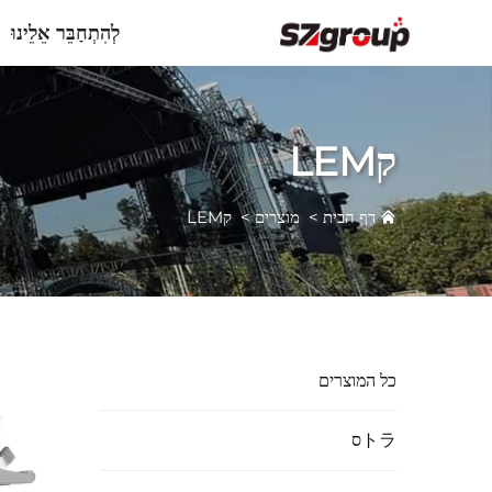
לְהִתְחַבֵּר אֵלֵינוּ
קLEM
דף הבית
>
מוצרים
>
קLEM
כל המוצרים
トラס