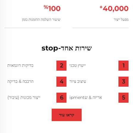
%
+
100
40,000
מפעל ייצור
שיעור השלמת ההזמנות בזמן
שירות אחד-stop
ייעוץ טכני
בדיקות דוגמאות
עיצוב ציור
הרכבה & בדיקה
אריזה & שipment
ייצור מכונות (עיבוד)
קראו עוד