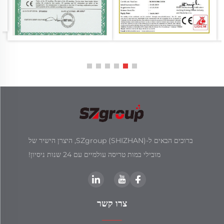
ברוכים הבאים ל-SZgroup (SHIZHAN), היצרן הישיר של
מובילי במות טריסה עולמיים עם 24 שנות ניסיון!
צרו קשר