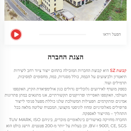
הפעל וידאו
הצגת החברה
קבוצת SZ
היא קבוצת החברות המובילה בתחום ייצור ציוד רחב ליצירות
תיאטרון ולביצועים על הבמה, כולל מסגרות, במה, מחסומים למסיבות,
תרמילים ועוד.
כספק מועדף לאירועים גלובליים גדולים כגון אולימפיאדת הקיץ, האקספו
העולמי, האקספו האסייתי ופרויקטים תקשורתיים, אנו מתגאים במתן פתרונות
אמינים ומתקדמים. הפעילות המשולבת שלנו כוללת מפעל פנימי לייצור
פרופילים מאלומיניום ומחוז לוגיסטי מקצועי, המבטיח שליטה מלאה בכל
התהליך – מהייצור לאספקה.
החברה מחזיקה באישורים בינלאומיים מוכרים, ביניהם TUV MARK, ISO
9001, CE, SGS ו-BV, וכן בעלות על יותר מ-200 פטנטים. הישג בולט הוא