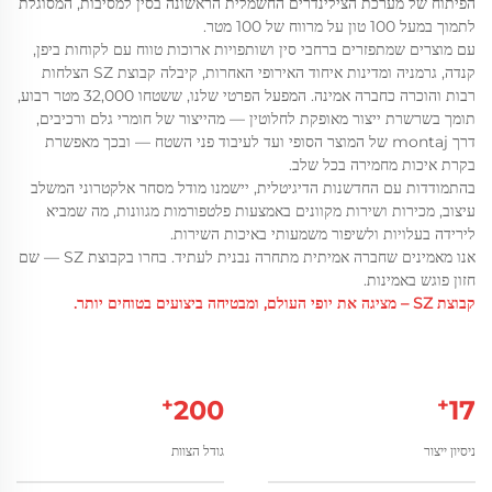
הפיתוח של מערכת הצילינדרים החשמלית הראשונה בסין למסיבות, המסוגלת
לתמוך במעל 100 טון על מרווח של 100 מטר.
עם מוצרים שמתפזרים ברחבי סין ושותפויות ארוכות טווח עם לקוחות ביפן,
קנדה, גרמניה ומדינות איחוד האירופי האחרות, קיבלה קבוצת SZ הצלחות
רבות והוכרה כחברה אמינה. המפעל הפרטי שלנו, ששטחו 32,000 מטר רבוע,
תומך בשרשרת ייצור מאופקת לחלוטין — מהייצור של חומרי גלם ורכיבים,
דרך montaj של המוצר הסופי ועד לעיבוד פני השטח — ובכך מאפשרת
בקרת איכות מחמירה בכל שלב.
בהתמודדות עם החדשנות הדיגיטלית, יישמנו מודל מסחר אלקטרוני המשלב
עיצוב, מכירות ושירות מקוונים באמצעות פלטפורמות מגוונות, מה שמביא
לירידה בעלויות ולשיפור משמעותי באיכות השירות.
אנו מאמינים שחברה אמיתית מתחרה נבנית לעתיד. בחרו בקבוצת SZ — שם
חזון פוגש באמינות.
קבוצת SZ – מציגה את יופי העולם, ומבטיחה ביצועים בטוחים יותר.
+
+
200
17
ניסיון ייצור
גודל הצוות