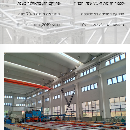
לכבוד חגיגות ה-70 שנה, הבניין
פרויקט הגג בתאילנד בשנת
משני צידי דגל המדינה בכיכר
2024
פרויקט הטריסה המתכופפת
חוגגו את חגיגת ה-70 שנה.
טיאנאנמן
בקשתית בפליז סעודית בשנת
הפלוט של יונאן (עם שן פיל)
ההופעה הגדולה של ג'יי צ'ו
במאי 2019, התערוכת
2023
פרויקט הגג הגדול
הבינלאומית לגזענים בבייג'ינג