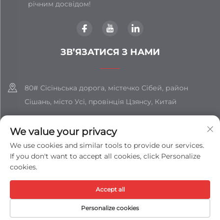
річним досвідом!
ЗВ’ЯЗАТИСЯ З НАМИ
80# Сісіньська дорога, містечко Сібей, район
Сішань, місто Усі, провінція Цзянсу, Китай
+86-18851508988
We value your privacy
[email protected]
We use cookies and similar tools to provide our services.
If you don't want to accept all cookies, click Personalize
cookies.
Усі права захищені © ТОВАРИСТВО З ОБМЕЖЕНОЮ
ВІДПОВІДАЛЬНІСТЮ «ЦЗЯНСУ ШІЧЖАН ГРУП» -
Політика
Accept all
конфіденційності
-
Блог
Personalize cookies
ДОМАШНЯ
ЕЛЕКТРОННА