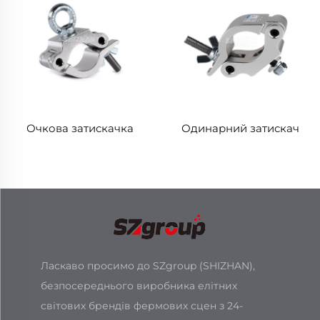
Очкова затискачка
Одинарний затискач
Ласкаво просимо до SZgroup (SHIZHAN),
безпосереднього виробника елітних
світових брендів фермових сцен з 24-