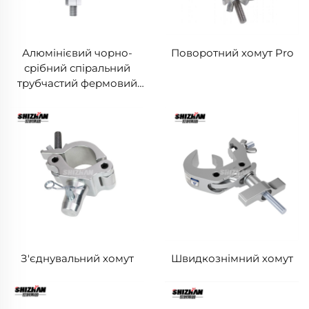
Алюмінієвий чорно-
Поворотний хомут Pro
срібний спіральний
трубчастий фермовий
з'єднувач для
виставкових
конструкцій із
алюмінієвим затискним
хомутом
З'єднувальний хомут
Швидкознімний хомут