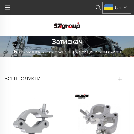
UK
Затискач
Домашня сторінка
>
Продукція
>
Затискач
ВСІ ПРОДУКТИ