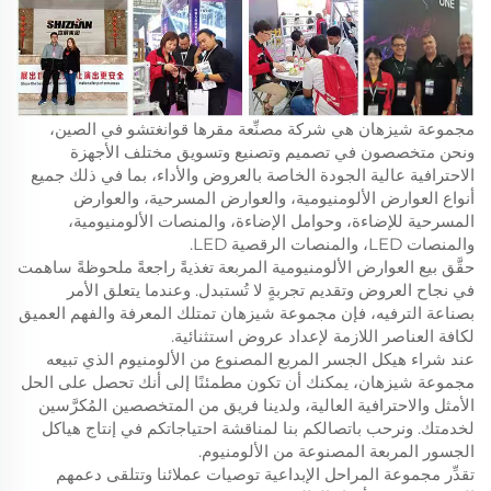
مجموعة شيزهان هي شركة مصنِّعة مقرها قوانغتشو في الصين،
ونحن متخصصون في تصميم وتصنيع وتسويق مختلف الأجهزة
الاحترافية عالية الجودة الخاصة بالعروض والأداء، بما في ذلك جميع
أنواع العوارض الألومنيومية، والعوارض المسرحية، والعوارض
المسرحية للإضاءة، وحوامل الإضاءة، والمنصات الألومنيومية،
والمنصات LED، والمنصات الرقصية LED.
حقَّق بيع العوارض الألومنيومية المربعة تغذيةً راجعةً ملحوظةً ساهمت
في نجاح العروض وتقديم تجربةٍ لا تُستبدل. وعندما يتعلق الأمر
بصناعة الترفيه، فإن مجموعة شيزهان تمتلك المعرفة والفهم العميق
لكافة العناصر اللازمة لإعداد عروض استثنائية.
عند شراء هيكل الجسر المربع المصنوع من الألومنيوم الذي تبيعه
مجموعة شيزهان، يمكنك أن تكون مطمئنًا إلى أنك تحصل على الحل
الأمثل والاحترافية العالية، ولدينا فريق من المتخصصين المُكرَّسين
لخدمتك. ونرحب باتصالكم بنا لمناقشة احتياجاتكم في إنتاج هياكل
الجسور المربعة المصنوعة من الألومنيوم.
تقدِّر مجموعة المراحل الإبداعية توصيات عملائنا وتتلقى دعمهم