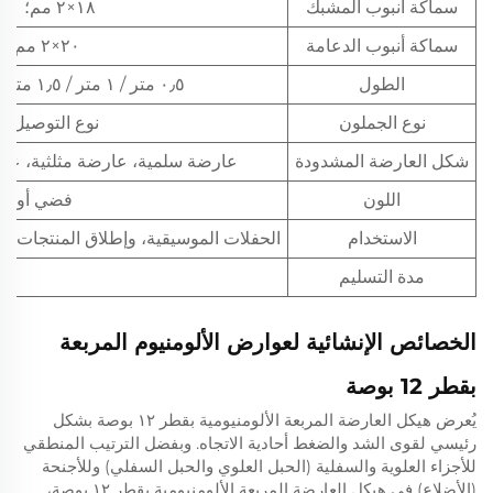
سماكة أنبوب المشبك
١٨×٢ مم؛ ٢٠×٢٫٥ مم؛ ٢٥×٢٫٥ مم
سماكة أنبوب الدعامة
٢٠×٢ مم؛ ٢٥×٢ مم؛ ٣٠×٢ مم
الطول
٠٫٥ متر / ١ متر / ١٫٥ متر / ٢ متر / ٤ أمتار أو مقاس مخصص
نوع الجملون
نوع التوصيل: 
شكل العارضة المشدودة
عارضة سلمية، عارضة مثلثية، عار
اللون
فضي أو أسو
الاستخدام
الحفلات الموسيقية، وإطلاق المنتجات ال
مدة التسليم
15 يوم ع
الخصائص الإنشائية لعوارض الألومنيوم المربعة
بقطر 12 بوصة
يُعرض هيكل العارضة المربعة الألومنيومية بقطر ١٢ بوصة بشكل
رئيسي لقوى الشد والضغط أحادية الاتجاه. وبفضل الترتيب المنطقي
للأجزاء العلوية والسفلية (الحبل العلوي والحبل السفلي) وللأجنحة
(الأضلاع) في هيكل العارضة المربعة الألومنيومية بقطر ١٢ بوصة،