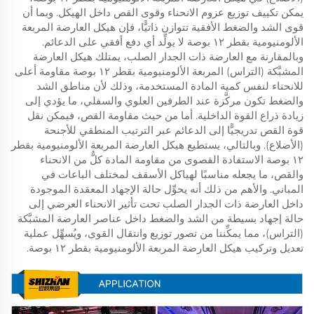
يمكن تكييف توزيع عزوم الانحناء وقوى القص داخل الهيكل. وبما أن
قوى الشد والضغط الأفقية تتوازن ذاتيًّا، فإن هيكل العارضة المربعة
الألومنيومية بقطر ١٢ بوصة لا يولِّد أي دفع أفقي على الدعائم.
وبالمقارنة مع العارضة ذات الجدار الصلب، يمتلك هيكل العارضة
المشبَّكة (التراس) المربعة الألومنيومية بقطر ١٢ بوصة مقاومة أعلى
للانحناء لنفس كمية المادة المستخدمة، وذلك لأن مناطق الشد
والضغط تكون مركَّزة عند الطرفين العلوي والسفلي، ما يؤدي إلى
زيادة ذراع القوة الداخلية. أما من حيث مقاومة القص، فيمكن نقل
قوة القص تدريجيًّا إلى الدعائم عبر الترتيب المنطقي للأجنحة
(الأضلاع). وبالتالي، يستطيع هيكل العارضة المربعة الألومنيومية بقطر
١٢ بوصة الاستفادة القصوى من مقاومة المادة كلٌّ من الانحناء
والقص، ما يجعله مناسبًا لهياكل الأسقف لمختلف الباعات في
المباني. والأهم من ذلك أنه يحوِّل حالة الإجهاد المعقدة الموجودة
داخل العارضة ذات الجدار الصلب تحت تأثير الانحناء العرضي إلى
حالة إجهاد بسيطة من الشد والضغط داخل عناصر العارضة المشبَّكة
(التراس)، مما يمكِّننا من تصور توزيع وانتقال القوى، ويُسهِّل عملية
تعديل وتركيب هيكل العارضة المربعة الألومنيومية بقطر ١٢ بوصة.