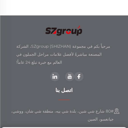
مرحباً بكم في مجموعة SZgroup (SHIZHAN)، الشركة
المصنعة مباشرةً لأفضل علامات مراحل الجملون في
العالم مع خبرة تبلغ 24 عاماً!
اتصل بنا
80# شارع شي شين، بلدة شي بيه، منطقة شي شان، ووشي،
جيانغسو، الصين