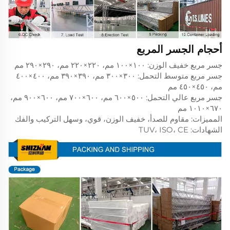
أحجام الجسر المربع
جسر مربع خفيف الوزن: ١٠٠×١٠٠ مم، ٢٢٠×٢٢٠ مم، ٢٩٠×٢٩٠ مم
جسر مربع متوسط التحمل: ٣٠٠×٣٠٠ مم، ٣٩٠×٣٩٠ مم، ٤٠٠×٤٠٠
مم، ٤٥٠×٤٥٠ مم
جسر مربع عالي التحمل: ٥٠٠×٦٠٠ مم، ٦٠٠×٧٠٠ مم، ٦٠٠×٩٠٠ مم،
٦٧٠×١٠١٠ مم
المميزات: مقاوم للصدأ، خفيف الوزن، قوي، وسهل التركيب والفك
الشهادات: TUV، ISO، CE