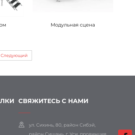
мом
Модульная сцена
Следующий
ЫЛКИ
СВЯЖИТЕСЬ С НАМИ
ул. Сихинь, 80, район Сибэй,
район Сишань, г. Уси, провинция