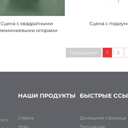
Сцена с квадратными
Сцена с подиу
люминиевыми опорами
Предыдущая
1
2
НАШИ ПРОДУКТЫ
БЫСТРЫЕ СС
Стрела
Домашняя страница
мого
Этап
Продукция