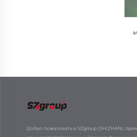
а
Добро пожаловать в SZgroup (SHIZHAN), пря