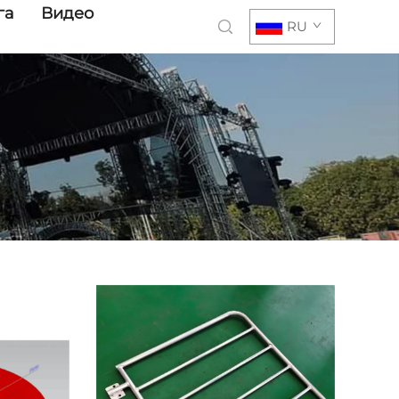
га
Видео
RU