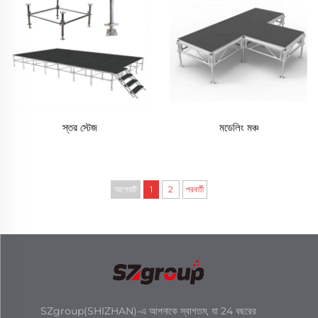
স্তর স্টেজ
মডেলিং মঞ্চ
আগেরটি
1
2
পরবর্তী
SZgroup(SHIZHAN)-এ আপনাকে স্বাগতম, যা 24 বছরের