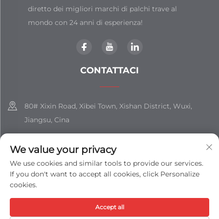
diretto dei migliori marchi di palchi trave al
mondo con 24 anni di esperienza!
CONTATTACI
80# Xixin Road, Xibei Town, Xishan District, Wuxi,
Jiangsu, Cina
+86-18851508988
We value your privacy
[email protected]
We use cookies and similar tools to provide our services.
If you don't want to accept all cookies, click Personalize
cookies.
Copyright © JIANGSU SHIZHAN GROUP CO., LTD. Tutti i Diritti
Accept all
Riservati -
Informativa sulla privacy
-
Blog