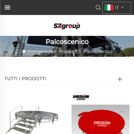
IT
Palcoscenico
Homepage
>
Prodotti
>
Palcoscenico
TUTTI I PRODOTTI