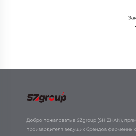
За
Добро пожаловать в SZgroup (SHIZHAN), пря
производителя ведущих брендов ферменных