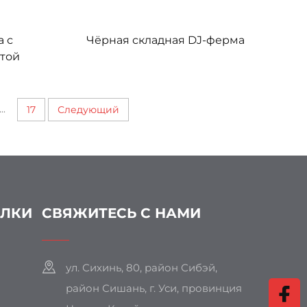
а с
Чёрная складная DJ-ферма
итой
...
17
Следующий
ЫЛКИ
СВЯЖИТЕСЬ С НАМИ
ул. Сихинь, 80, район Сибэй,
район Сишань, г. Уси, провинция