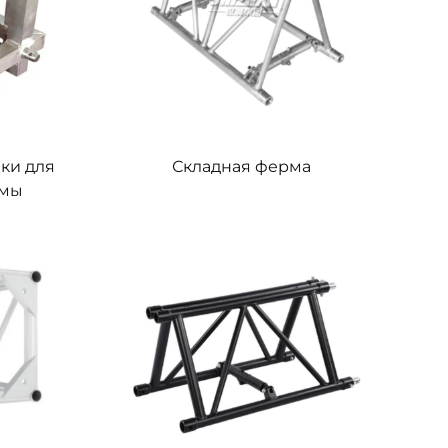
ки для
Складная ферма
рмы