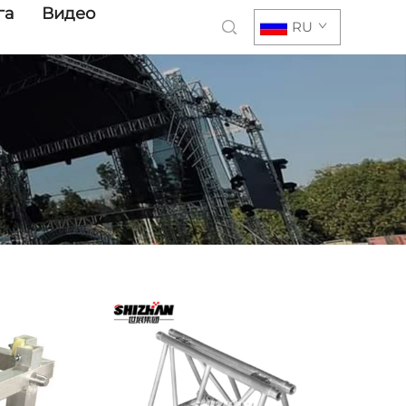
га
Видео
RU