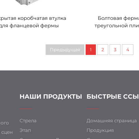
крытая коробчатая втулка
Болтовая ферм
для фланцевой фермы
треугольной пл
Предыдущая
1
2
3
4
НАШИ ПРОДУКТЫ
БЫСТРЫЕ СС
Стрела
Домашняя страница
мого
Этап
Продукция
 сцен