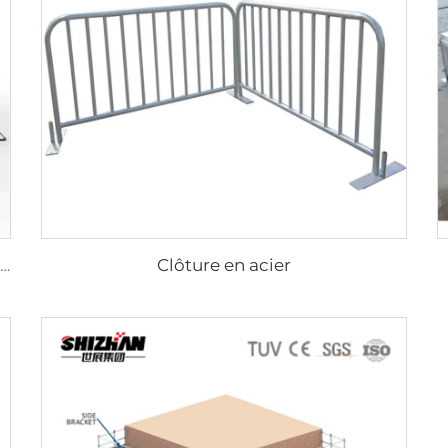
Clôture en acier
Poutre d'éclairage DJ en aluminium de haute qualité, personnalisable, robinet pour poutre, système portable en alliage d'aluminium