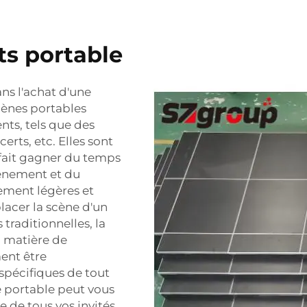
s portable
ns l'achat d'une
cènes portables
nts, tels que des
erts, etc. Elles sont
s fait gagner du temps
événement et du
ement légères et
lacer la scène d'un
traditionnelles, la
n matière de
ent être
spécifiques de tout
e portable peut vous
e de tous vos invités