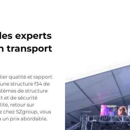
des experts
n transport
ier qualité et rapport
 une structure f34 de
stèmes de structure
 et de sécurité
ité, retour sur
ez chez SZgroup, vous
à un prix abordable.