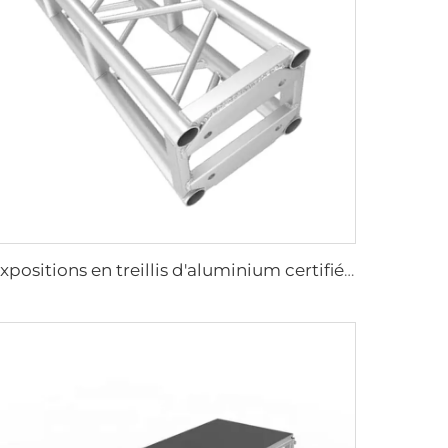
Expositions en treillis d'aluminium certifiées CETUV, faciles à monter avec boulonnage