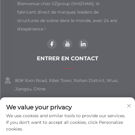
Bienvenue chez SZgroup (SHIZHAN), le
fabricant direct de marques leaders de
structures de scène dans le monde, avec 24 ans
d'expérience !
ENTRER EN CONTACT
80# Xixin Road, Xibei Town, Xishan District, Wuxi,
Jiangsu, Chine
+86-18851508988
We value your privacy
[email protected]
We use cookies and similar tools to provide our services.
If you don't want to accept all cookies, click Personalize
cookies.