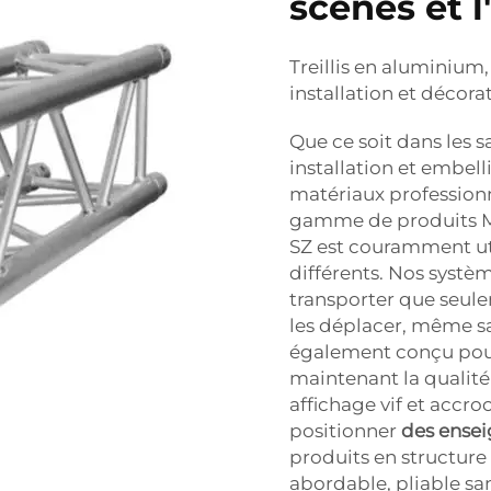
scènes et l
Treillis en aluminium,
installation et décora
Que ce soit dans les 
installation et embell
matériaux professionn
gamme de produits M
SZ est couramment u
différents. Nos système
transporter que seul
les déplacer, même s
également conçu pour 
maintenant la qualité
affichage vif et accr
positionner
des ense
produits en structure
abordable, pliable sans