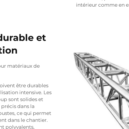
intérieur comme en ex
durable et
tion
our matériaux de
doivent être durables
isation intensive. Les
p sont solides et
 précis dans la
bustes, ce qui permet
ent dans le chantier.
nt polyvalents,