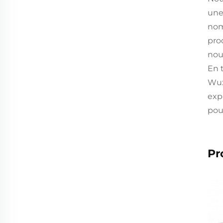
une
nom
pro
nous
En 
Wux
exp
pou
Pr