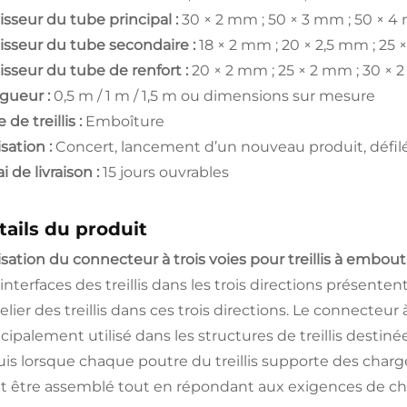
isseur du tube principal :
30 × 2 mm ; 50 × 3 mm ; 50 × 4
isseur du tube secondaire :
18 × 2 mm ; 20 × 2,5 mm ; 25 
isseur du tube de renfort :
20 × 2 mm ; 25 × 2 mm ; 30 ×
gueur :
0,5 m / 1 m / 1,5 m ou dimensions sur mesure
 de treillis :
Emboîture
isation :
Concert, lancement d’un nouveau produit, défil
i de livraison :
15 jours ouvrables
tails du produit
isation du connecteur à trois voies pour treillis à embout
 interfaces des treillis dans les trois directions présent
elier des treillis dans ces trois directions. Le connecteur 
ncipalement utilisé dans les structures de treillis destin
uis lorsque chaque poutre du treillis supporte des charge
t être assemblé tout en répondant aux exigences de ch