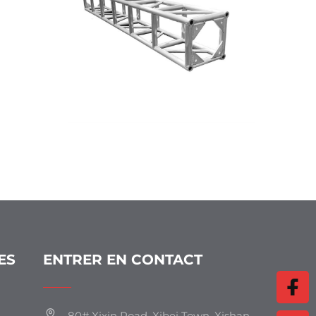
ES
ENTRER EN CONTACT
80# Xixin Road, Xibei Town, Xishan