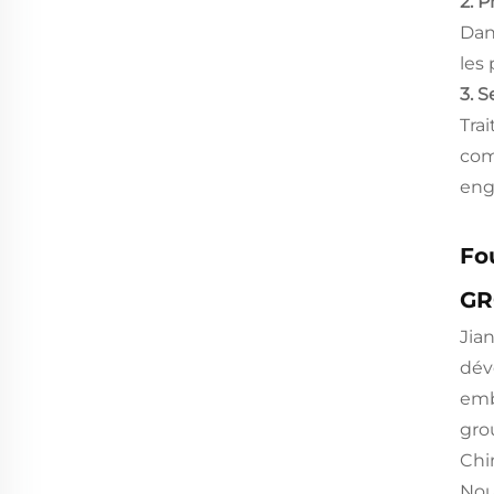
2. P
Dan
les
3. S
Tra
com
eng
Fo
GR
Jia
dév
embo
gro
Chi
Nou