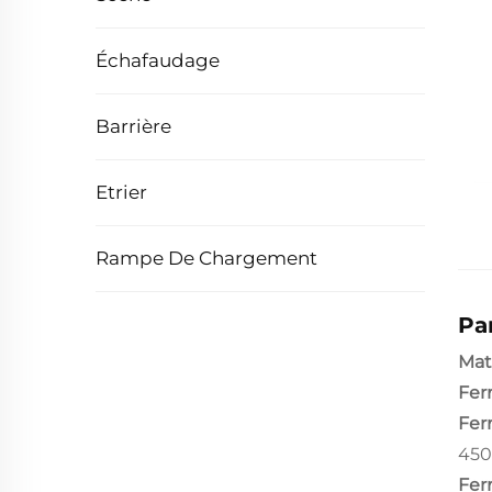
Échafaudage
Barrière
Etrier
Rampe De Chargement
Pa
Mat
Fer
Fer
450
Fer