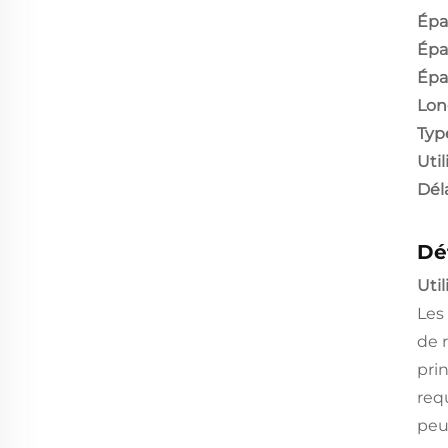
Épa
Épa
Épa
Lon
Type
Util
Déla
Dé
Util
Les
de r
pri
req
peu