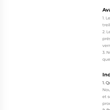
Av
1. 
treil
2. 
pré
verr
3. 
que
In
1. Q
Nou
et 
pro