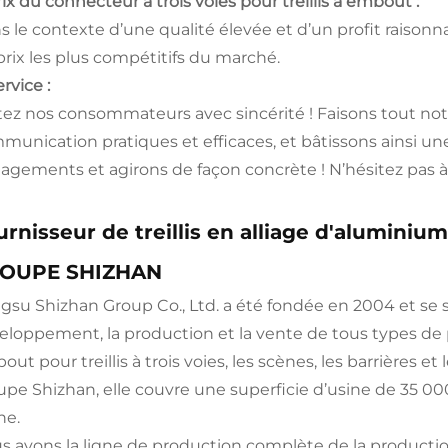
rix du connecteur à trois voies pour treillis à embout :
s le contexte d’une qualité élevée et d’un profit rais
 prix les plus compétitifs du marché.
ervice :
itez nos consommateurs avec sincérité ! Faisons tout not
munication pratiques et efficaces, et bâtissons ainsi un
agements et agirons de façon concrète ! N’hésitez pas
urnisseur de treillis en alliage d'aluminiu
OUPE SHIZHAN
ngsu Shizhan Group Co., Ltd. a été fondée en 2004 et se s
eloppement, la production et la vente de tous types de pr
ut pour treillis à trois voies, les scènes, les barrières 
upe Shizhan, elle couvre une superficie d’usine de 35 000
ne.
s avons la ligne de production complète de la production 