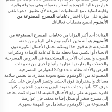
عوارض عالية الجودة وبأسعار معقولة، وهي موثوقة وقوية
وقابلة للتكيف مع المتطلبات الفريدة لأي تطبيق. دعونا نلقي
نظرة على مزايا اختيار
دعامات المسرح المصنوعة من
الألمنيوم
لجميع متطلبات فعالياتك.
المتانة: أحد أكبر المزايا من
دعامات المسرح المصنوعة من
الألمنيوم
هو أنه متين. الألومنيوم على الرغم من خفته
الشديدة، فإنه قوي جدًا ويمكنه تحمل الأحمال الكبيرة دون
الانحناء أو الكسر. مما يجعله مثاليًا كدعامة للإضاءة ومكبرات
الصوت والمعدات الأخرى المستخدمة في العروض المسرحية
والحفلات والمعارض التجارية وأنواع أخرى من تطبيقات
العرض والأداء. نظام SZgroup للعوارض المسرحية
المصنوعة من الألومنيوم يتمتع بجودة ممتازة، ما يضمن سلامة
معداتك واستقرارها فوق الحشد. وتتميز العوارض على شكل
حرف SZ بأنها وحدات خفيفة الوزن وصغيرة الحجم، ولكنها
قادرة بسهولة على رفع الأحمال الثقيلة. لذا سواء كنت بحاجة
إلى مسرح صغير أو هيكل إضاءة معقد، فإن عوارضنا
المصنوعة من الألومنيوم ستتعامل مع المهمة بسهولة.