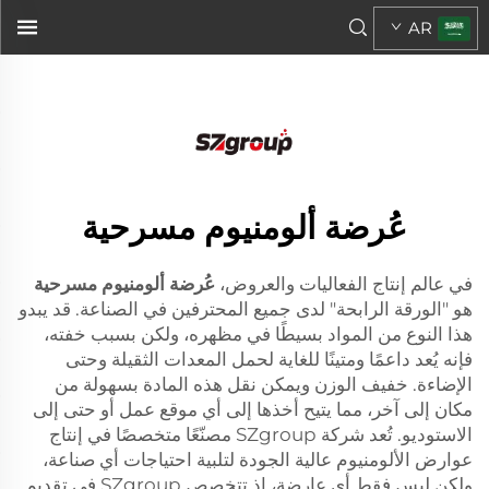
هيكل المسرح الألومنيوم
AR
...">
عُرضة ألومنيوم مسرحية
في عالم إنتاج الفعاليات والعروض،
عُرضة ألومنيوم مسرحية
هو "الورقة الرابحة" لدى جميع المحترفين في الصناعة. قد يبدو
هذا النوع من المواد بسيطًا في مظهره، ولكن بسبب خفته،
فإنه يُعد داعمًا ومتينًا للغاية لحمل المعدات الثقيلة وحتى
الإضاءة. خفيف الوزن ويمكن نقل هذه المادة بسهولة من
مكان إلى آخر، مما يتيح أخذها إلى أي موقع عمل أو حتى إلى
الاستوديو. تُعد شركة SZgroup مصنّعًا متخصصًا في إنتاج
عوارض الألومنيوم عالية الجودة لتلبية احتياجات أي صناعة،
ولكن ليس فقط أي عارضة، إذ تتخصص SZgroup في تقديم