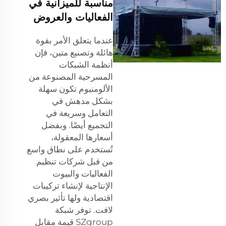
مناسبة للميزانية في
الفعاليات والعروض
عندما يتعلق الأمر بقوة
هائلة وتصنيع متين، فإن
أنظمة الشبكات
المسرحية المصنوعة من
الألومنيوم تكون سهلة
بشكل مدهش في
التعامل وسريعة في
التجميع أيضًا. وبفضل
أسعارها المعقولة،
تُستخدم على نطاق واسع
من قبل شركات تنظيم
الفعاليات والبيوت
الإنتاجية لإنشاء تركيبات
اقتصادية ولها تأثير بصري
لافت. توفر شبكة
SZgroup قيمة مقابل