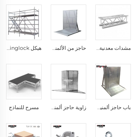
مشدات معدنية من سبيكة الألومنيوم مزودة بمسامير، مثبتة بمسامير سريعة، معتمدة من قبل CETUV، مناسبة للفعاليات والحفلات
حاجز من الألمنيوم
هيكل Ringlock
مسرح للنماذج
باب حاجز ألمنيومي
زاوية حاجز ألمنيومي