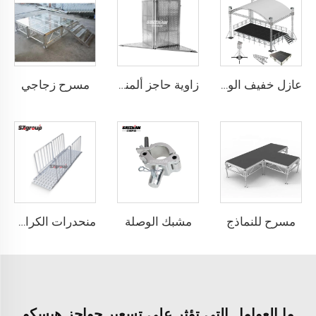
مسرح زجاجي
عازل خفيف الوزن ومقاوم للتآكل من الألومنيوم لعرض الفعاليات، عرض إضاءة الزفاف بالألومنيوم، منتج مطلوب بشدة
زاوية حاجز ألمنيومي
مسرح للنماذج
مشبك الوصلة
منحدرات الكراسي المتحركة ودراجات السكوتر
ما العوامل التي تؤثر على تسعير حواجز هيسكو