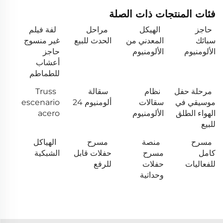
فئات المنتجات ذات الصلة
حاجز
الهيكل
مراحل
لفة فيلم
سبائك
المعدني من
الحدث للبيع
غير منسوج
الألومنيوم
الألومنيوم
حاجز
أعشاب
للطماطم
مرحلة حفل
نظام
سقالة
Truss
موسيقي في
سقالات
ألومنيوم 24
escenario
الهواء الطلق
الألومنيوم
acero
للبيع
مسرح
منصة
مسرح
الهياكل
كامل
مسرح
حفلات قابل
الشبكية
للفعاليات
حفلات
للرفع
وحداتية