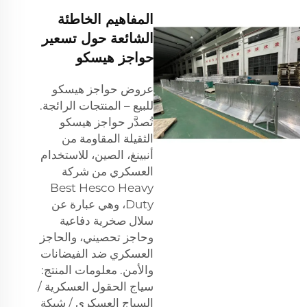
المفاهيم الخاطئة
الشائعة حول تسعير
حواجز هيسكو
عروض حواجز هيسكو
للبيع – المنتجات الرائجة.
تُصدَّر حواجز هيسكو
الثقيلة المقاومة من
أنبينغ، الصين، للاستخدام
العسكري من شركة
Best Hesco Heavy
Duty، وهي عبارة عن
سلال صخرية دفاعية
وحاجز تحصيني، والحاجز
العسكري ضد الفيضانات
والأمن. معلومات المنتج:
سياج الحقول العسكرية /
السياج العسكري / شبكة