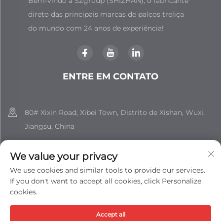
Bem-vindo à SZgroup (SHIZHAN), o fabricante
direto das principais marcas de palcos treliça
do mundo com 24 anos de experiência!
ENTRE EM CONTATO
80# Xixin Road, Xibei Town, Distrito de Xishan, Wuxi,
Jiangsu, China
+86-18851508988
We value your privacy
[email protected]
We use cookies and similar tools to provide our services.
If you don't want to accept all cookies, click Personalize
cookies.
Direitos Autorais © JIANGSU SHIZHAN GROUP CO., LTD. Todos
Accept all
os Direitos Reservados -
Política de privacidade
-
Blog