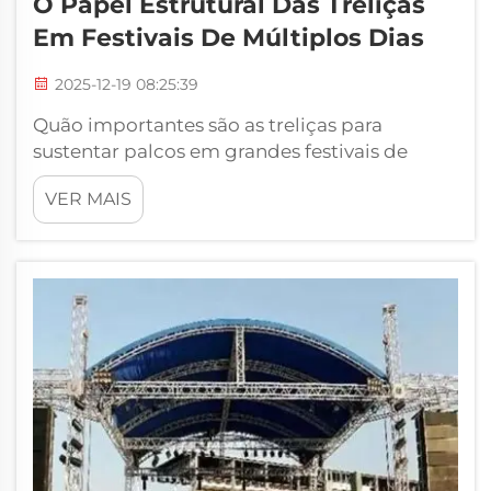
O Papel Estrutural Das Treliças
Em Festivais De Múltiplos Dias
2025-12-19 08:25:39
Quão importantes são as treliças para
sustentar palcos em grandes festivais de
música? Já foi a um festival de música, olhou
VER MAIS
para cima e se perguntou como o palco
sinuoso não desaba? A chave é um
componente conhecido como treliças.
Treliças de palco SZgroup...