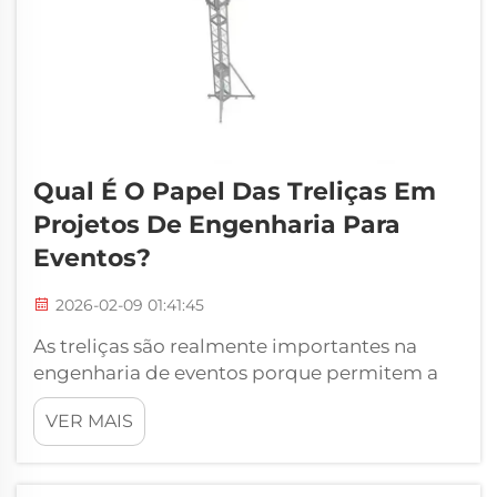
Qual É O Papel Das Treliças Em
Projetos De Engenharia Para
Eventos?
2026-02-09 01:41:45
As treliças são realmente importantes na
engenharia de eventos porque permitem a
construção de estruturas resistentes e
VER MAIS
seguras para todos os tipos de eventos.
Quando você vai a um concerto ou a um
festival, vê aqueles palcos altos, luzes