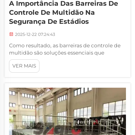
A Importância Das Barreiras De
Controle De Multidão Na
Segurança De Estádios
2025-12-22 07:24:43
Como resultado, as barreiras de controle de
multidão são soluções essenciais que
desempenham um papel fundamental na
VER MAIS
garantia da segurança de grandes multidões
durante eventos, estádios ou concertos. Tais
abordagens são fundamentais para gerenciar
o fluxo de entrada e saída de pessoas...