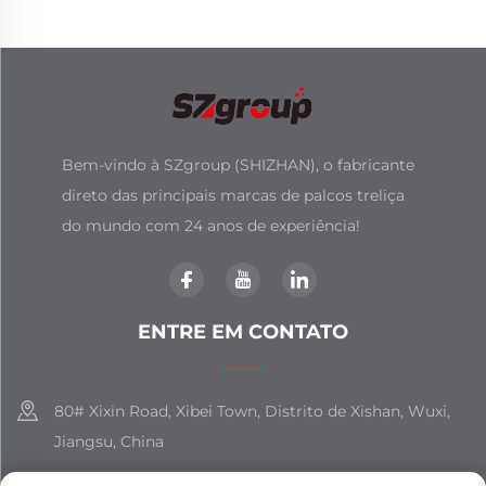
Bem-vindo à SZgroup (SHIZHAN), o fabricante
direto das principais marcas de palcos treliça
do mundo com 24 anos de experiência!
ENTRE EM CONTATO
80# Xixin Road, Xibei Town, Distrito de Xishan, Wuxi,
Jiangsu, China