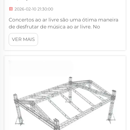
2026-02-10 21:30:00
Concertos ao ar livre são uma ótima maneira
de desfrutar de música ao ar livre. No
entanto, o modo como o palco é projetado
VER MAIS
importa muito. O palco, onde os artistas se
apresentam, precisa ser bem construído para
que todos possam ver e ouvir. Um palco bem
feito torna todo o concerto mais divertido
para as pessoas...