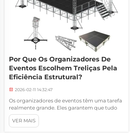
Por Que Os Organizadores De
Eventos Escolhem Treliças Pela
Eficiência Estrutural?
2026-02-11 14:32:47
Os organizadores de eventos têm uma tarefa
realmente grande. Eles garantem que tudo
funcione sem problemas em festas,
VER MAIS
conferências e espetáculos. Um dos aspectos
importantes em que pensam é criar