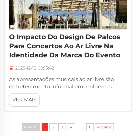
O Impacto Do Design De Palcos
Para Concertos Ao Ar Livre Na
Identidade Da Marca Do Evento
2025-12-18 00:15:42
As apresentações musicais ao ar livre são
entretenimento informal em ambientes
externos vibrantes. A aparência do palco é
VER MAIS
um fator chave que pode tornar o evento
memorável e ajudar a construir uma marca
mais forte. Entendemos a importância de...
...
Anterior
1
2
3
4
6
Próximo