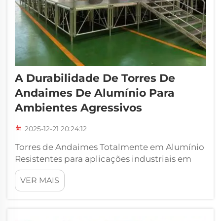
A Durabilidade De Torres De
Andaimes De Alumínio Para
Ambientes Agressivos
2025-12-21 20:24:12
Torres de Andaimes Totalmente em Alumínio
Resistentes para aplicações industriais em
ambientes agressivos. As torres de andaimes
VER MAIS
de alumínio são um recurso essencial em
diversos setores industriais, permitindo que
as pessoas trabalhem em altura com
segurança e eficiência. A durabilidade é ...