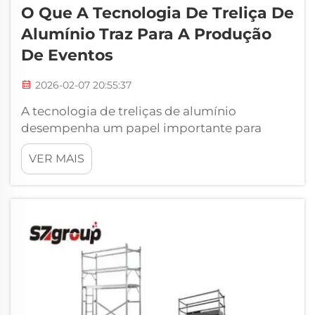
O Que A Tecnologia De Treliça De
Alumínio Traz Para A Produção
De Eventos
2026-02-07 20:55:37
A tecnologia de treliças de alumínio
desempenha um papel importante para
tornar eventos como concertos, feiras e
VER MAIS
exposições bem-sucedidos. Na SZgroup,
especializamo-nos na fabricação de sistemas
de treliças de alumínio, que auxiliam
bastante os organizadores de eventos e as
equipes de produção. Como as treliças de
alumínio...