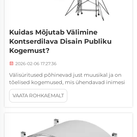
Kuidas Mõjutab Välimine
Kontserdilava Disain Publiku
Kogemust?
2026-02-06 17:27:36
Välisüritused põhinevad just muusikal ja on
tõelised kogemused, mis ühendavad inimesi
helide, vaatamisväärsuste ja tunnetega
VAATA ROHKAEMALT
kokku. Hea väliskontserdilava disain. Lava
projekteerimisel väliskontserdile tuleb
arvesse võtta palju erinevaid tegureid...