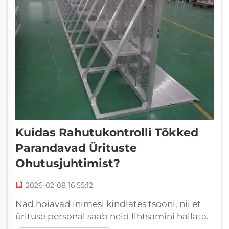
Kuidas Rahutukontrolli Tõkked
Parandavad Ürituste
Ohutusjuhtimist?
2026-02-08 16:55:12
Nad hoiavad inimesi kindlates tsooni, nii et
ürituse personal saab neid lihtsamini hallata.
See teeb kõigile turvalisema tunne ja vältib ka