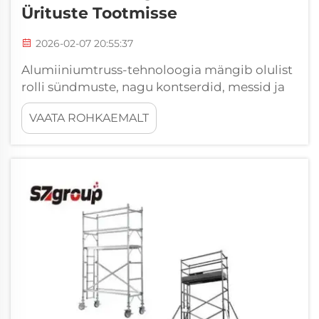
Ürituste Tootmisse
2026-02-07 20:55:37
Alumiiniumtruss-tehnoloogia mängib olulist
rolli sündmuste, nagu kontserdid, messid ja
näited, edukaks läbiviimiseks. Ettevõttes
VAATA ROHKAEMALT
SZgroup erime end alumiiniumtruss-
süsteemide valmistamises, mis aitavad
sündmuste korraldajatel ja
tootmismeeskondadel väga palju. Kuidas
alumiiniumtruss...