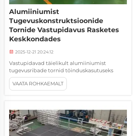
Alumiiniumist
Tugevuskonstruktsioonide
Tornide Vastupidavus Rasketes
Keskkondades
2025-12-21 20:24:12
Vastupidavad täielikult alumiiniumist
tugevusribade tornid töinduskasutuseks
rasketes keskkondades. Alumiiniumist
VAATA ROHKAEMALT
tugevusribade tornid on oluline ressurss
mitmes erinevas tööstusharus, kus need
võimaldavad inimestel ohutult ja tõhusalt
töötada kõrguses. Vastupidavus on ...