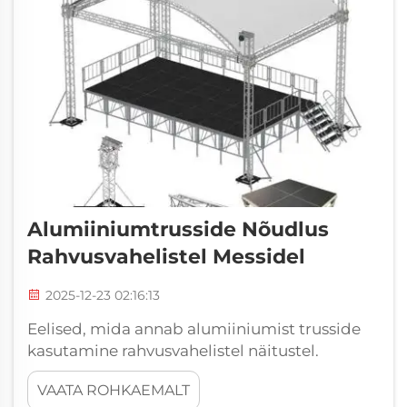
Alumiiniumtrusside Nõudlus
Rahvusvahelistel Messidel
2025-12-23 02:16:13
Eelised, mida annab alumiiniumist trusside
kasutamine rahvusvahelistel näitustel.
Rahvusvahelises näitusetööstuses peab
VAATA ROHKAEMALT
igaüks eristuma kõigist teistest. Just siin