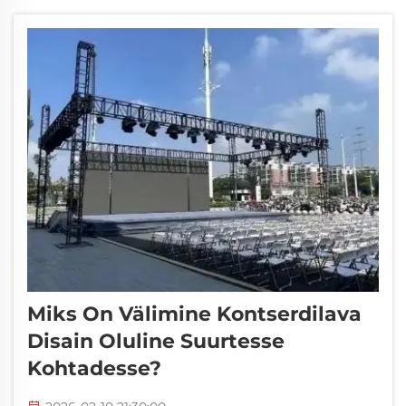
loomine. Paljud planeerijad valivad rõhtesid.
Rõhtesid on nagu toed...
Miks On Välimine Kontserdilava
Disain Oluline Suurtesse
Kohtadesse?