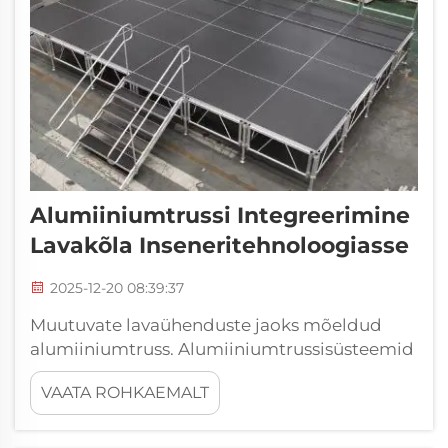
Alumiiniumtrussi Integreerimine
Lavakõla Inseneritehnoloogiasse
2025-12-20 08:39:37
Muutuvate lavaühenduste jaoks mõeldud
alumiiniumtruss. Alumiiniumtrussisüsteemid
– universaalne trussilahendus
VAATA ROHKAEMALT
etenduslavadele. Kõik, mis puudutab eduka
ürituse korraldamist, nõuab seda, et midagi
ei jäeta juhuse hooleks. See kerge, kuid tugev