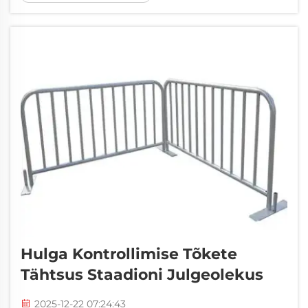
võivad olla alumiiniumist trussid väga
kasulikud. Meie alumiiniumtruss on kerge,
vastupidav ja ...
Hulga Kontrollimise Tõkete
Tähtsus Staadioni Julgeolekus
2025-12-22 07:24:43