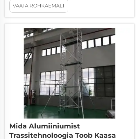
VAATA ROHKAEMALT
õnnetusi või kaos tekkimist. SZgroup teab,
kui olulised need takistused on igasuguse
suurusega üritustel. Vaatame lähemalt...
Mida Alumiiniumist
Trassitehnoloogia Toob Kaasa