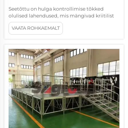
Seetõttu on hulga kontrollimise tõkked
olulised lahendused, mis mängivad kriitilist
rolli suurte rahvahulgade ohutuse ja
VAATA ROHKAEMALT
turvalisuse tagamisel ürituste, staadionite või
kontsertide ajal. Sellised meetmed on
hädavajalikud inimeste sisse- ja väljavoolu
juhtimisel...