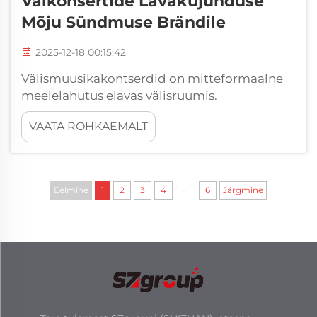
Välkonsertide Lavakujunduse
Mõju Sündmuse Brändile
2025-12-18 00:15:42
Välismuusikakontserdid on mitteformaalne
meelelahutus elavas välisruumis.
Esinemislava välimus on oluline tegur, mis
VAATA ROHKAEMALT
võib aidata luua meeldejäävat üritust ja
tugevdada brändi. Meil on selge...
...
Eelmine
1
2
3
4
6
Järgmine