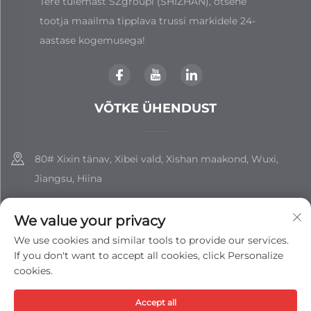
Tere tulemast SZgroupi (SHIZHAN), otsene
tootja maailma tipplava trussi markidele 24-
aastase kogemusega!
VÕTKE ÜHENDUST
80# Xixin tänav, Xibei vald, Xishan maakond, Wuxi,
Jiangsu, Hiina
+86-18851508988
We value your privacy
[email protected]
We use cookies and similar tools to provide our services.
If you don't want to accept all cookies, click Personalize
cookies.
Autoriõigus © JIANGSU SHIZHAN GROUP CO., LTD. Kõik
Accept all
õigused kaitstud -
Privaatsuspoliitika
-
Blog