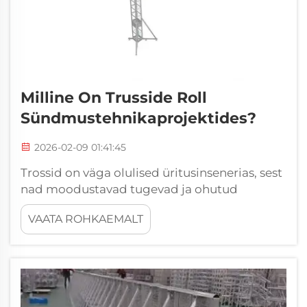
Milline On Trusside Roll
Sündmustehnikaprojektides?
2026-02-09 01:41:45
Trossid on väga olulised üritusinsenerias, sest
nad moodustavad tugevad ja ohutud
konstruktsioonid kõigi liiki üritustele. Kui te
VAATA ROHKAEMALT
käite kontserdil või festivalil, näete neid
kõrgesid lavasid, ülevalt ripuvaid
valgusallikaid või kõikjal suuri bannereid.
Kõik need s...