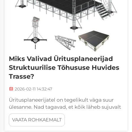
Miks Valivad Üritusplaneerijad
Struktuurilise Tõhususe Huvides
Trasse?
2026-02-11 14:32:47
Üritusplaneerijatel on tegelikult väga suur
ülesanne. Nad tagavad, et kõik läheb sujuvalt
pidudel, konverentsidel ja esinemistel. Üks
VAATA ROHKAEMALT
oluline asi, millest nad mõtlevad, on ürituste
jaoks tugevate ja turvaliste konstruktsioonide