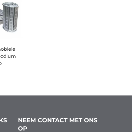
obiele
podium
p
KS
NEEM CONTACT MET ONS
OP