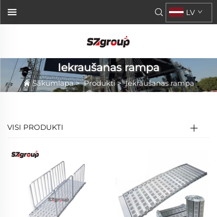
LV
Iekraušanas rampa
Sākumlapa
>
Produkti
>
Iekraušanas rampa
VISI PRODUKTI