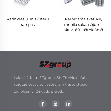
Ratiņkrēslu un skūteru
Pārbīdāmā skatuve,
rampas
mobila sakausējuma
aktivitāšu pārbīdāmā
skatuve ar kāpnēm
rampu
Laipni lūdzam SZgroup (SHIZHAN), tiešais
ražotājs pasaules vadošajiem trases skapju
zīmoliem ar 24 gadu pieredzi!