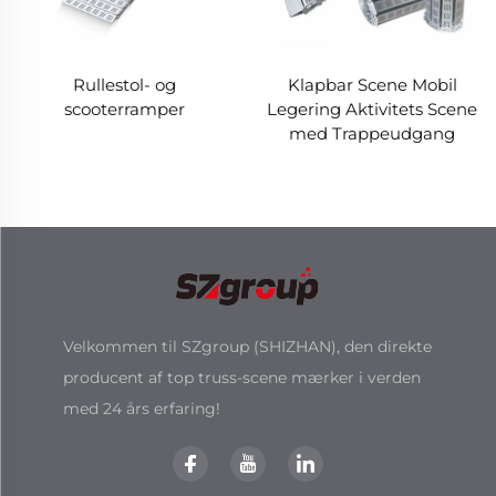
Rullestol- og
Klapbar Scene Mobil
scooterramper
Legering Aktivitets Scene
med Trappeudgang
Velkommen til SZgroup (SHIZHAN), den direkte
producent af top truss-scene mærker i verden
med 24 års erfaring!