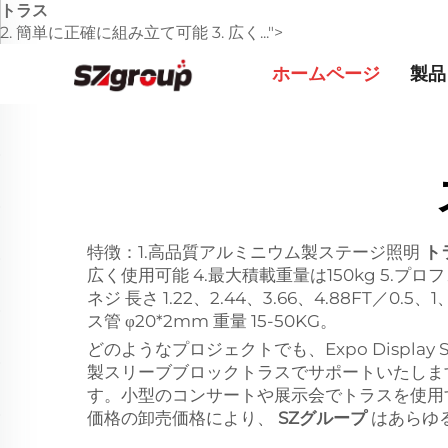
トラス
2. 簡単に正確に組み立て可能 3. 広く...">
ホームページ
製品
特徴：1.高品質アルミニウム製ステージ照明
ト
広く使用可能 4.最大積載重量は150kg 5.プ
ネジ 長さ 1.22、2.44、3.66、4.88FT／0.5、1
ス管 φ20*2mm 重量 15-50KG。
どのようなプロジェクトでも、Expo Displ
製スリーブブロックトラスでサポートいたしま
す。小型のコンサートや展示会でトラスを使用
価格の卸売価格により、
SZグループ
はあらゆ