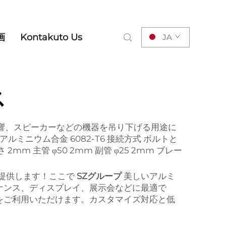
画
Kontakuto Us
JA
ス
、音響、スピーカーなどの機器を吊り下げる用途に
ルミニウム合金 6082-T6 接続方式 ボルトと
厚さ 2mm 主管 φ50
2mm 副管 φ25
2mm ブレー
ンを提供します！ここで
SZグループ
美しいアルミ
ナンス、ディスプレイ、展示会などに最適で
をご利用いただけます。カスタマイズ対応と低