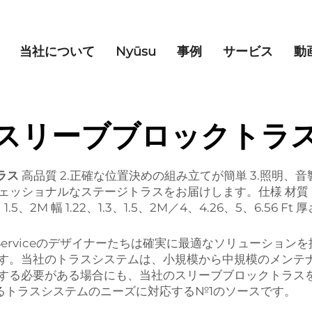
当社について
Nyūsu
事例
サービス
動
スリーブブロックトラ
ラス
高品質 2.正確な位置決めの組み立てが簡単 3.照明
ロフェッショナルなステージトラスをお届けします。仕様 材質 ア
、1.5、2M 幅 1.22、1.3、1.5、2M／4、4.26、5、6.56 Ft 
ay Serviceのデザイナーたちは確実に最適なソリューショ
す。当社のトラスシステムは、小規模から中規模のメンテ
する必要がある場合にも、当社のスリーブブロックトラス
るトラスシステムのニーズに対応する№1のソースです。