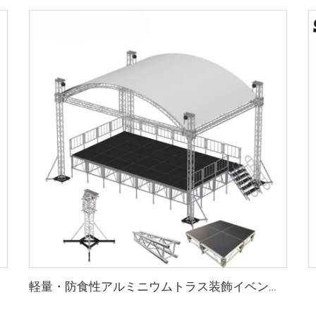
軽量・防食性アルミニウムトラス装飾イベントディスプレイ、結婚式照明トラスディスプレイ、人気商品