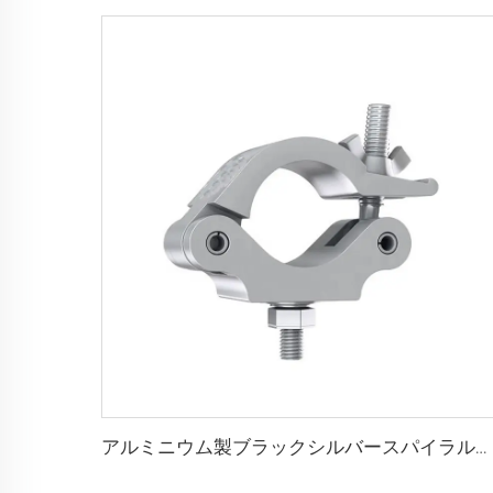
アルミニウム製ブラックシルバースパイラルチューブトラスカップラーフィクスチャーディスプレイトラスシステムアルミニウムクランプ