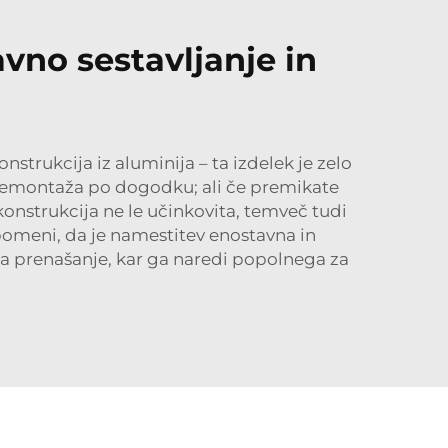
avno sestavljanje in
strukcija iz aluminija – ta izdelek je zelo
li demontaža po dogodku; ali če premikate
onstrukcija ne le učinkovita, temveč tudi
pomeni, da je namestitev enostavna in
 za prenašanje, kar ga naredi popolnega za