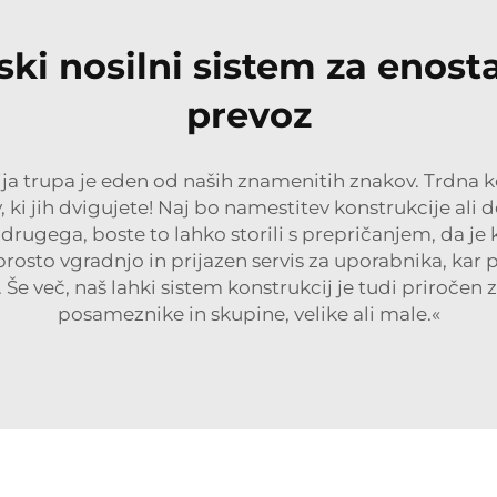
ski nosilni sistem za enost
prevoz
ja trupa je eden od naših znamenitih znakov. Trdna kon
ov, ki jih dvigujete! Naj bo namestitev konstrukcije a
ugega, boste to lahko storili s prepričanjem, da je k
rosto vgradnjo in prijazen servis za uporabnika, kar 
 Še več, naš lahki sistem konstrukcij je tudi priročen
posameznike in skupine, velike ali male.«