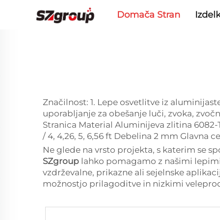
Domača Stran
Izdelk
Značilnost: 1. Lepe osvetlitve iz aluminijast
uporabljanje za obešanje luči, zvoka, zvoč
Stranica Material Aluminijeva zlitina 6082-T6 V
/ 4, 4,26, 5, 6,56 ft Debelina 2 mm Glavna c
Ne glede na vrsto projekta, s katerim se sp
SZgroup
lahko pomagamo z našimi lepimi al
vzdrževalne, prikazne ali sejelnske aplikac
možnostjo prilagoditve in nizkimi velepr