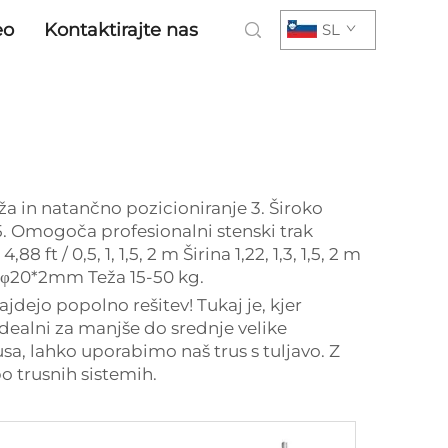
eo
Kontaktirajte nas
SL
a in natančno pozicioniranje 3. Široko
 5. Omogoča profesionalni stenski trak
ft / 0,5, 1, 1,5, 2 m Širina 1,22, 1,3, 1,5, 2 m
φ20*2mm Teža 15-50 kg.
jdejo popolno rešitev! Tukaj je, kjer
idealni za manjše do srednje velike
usa, lahko uporabimo naš trus s tuljavo. Z
po trusnih sistemih.