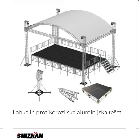
Aluminijski črno srebrni spiralni cevni rešetniški priključek prikaz rešetniškega sistema aluminijasta sponka
Lahka in protikorozijska aluminijska rešetnica za dekoracijo dogodkov, prikaz rešetnice za svatobno osvetlitev, toplo prodajano