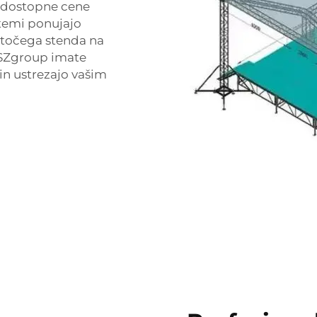
 dostopne cene
stemi ponujajo
stočega stenda na
 SZgroup imate
 in ustrezajo vašim