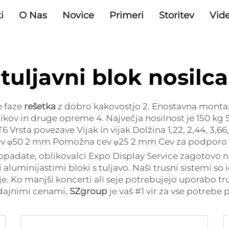
i
O Nas
Novice
Primeri
Storitev
Vid
tuljavni blok nosilca
e faze
rešetka
z dobro kakovostjo 2. Enostavna montaž
nikov in druge opreme 4. Največja nosilnost je 150 kg
rsta povezave Vijak in vijak Dolžina 1,22, 2,44, 3,66, 4,88 
ev φ50
2 mm Pomožna cev φ25
2 mm Cev za podporo 
opadate, oblikovalci Expo Display Service zagotovo na
uminijastimi bloki s tuljavo. Naši trusni sistemi so 
ije. Ko manjši koncerti ali seje potrebujejo uporabo tr
odajnimi cenami,
SZgroup
je vaš #1 vir za vse potrebe 