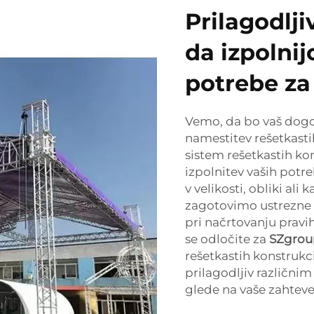
Prilagodlji
da izpolnij
potrebe z
Vemo, da bo vaš dogo
namestitev rešetkasti
sistem rešetkastih ko
izpolnitev vaših potre
v velikosti, obliki ali
zagotovimo ustrezne 
pri načrtovanju pravi
se odločite za
SZgro
rešetkastih konstrukcij
prilagodljiv različni
glede na vaše zahteve