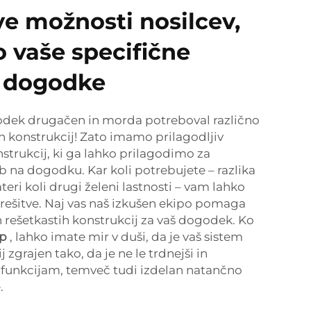
ve možnosti nosilcev,
o vaše specifične
a dogodke
dek drugačen in morda potreboval različno
h konstrukcij! Zato imamo prilagodljiv
nstrukcij, ki ga lahko prilagodimo za
b na dogodku. Kar koli potrebujete – razlika
 kateri koli drugi želeni lastnosti – vam lahko
rešitve. Naj vas naš izkušen ekipo pomaga
h rešetkastih konstrukcij za vaš dogodek. Ko
up
, lahko imate mir v duši, da je vaš sistem
 zgrajen tako, da je ne le trdnejši in
m funkcijam, temveč tudi izdelan natančno
.