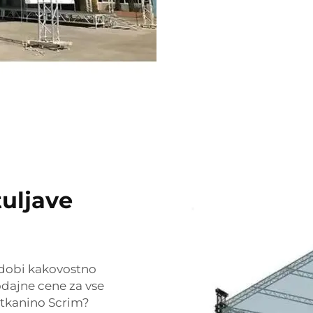
tuljave
idobi kakovostno
odajne cene za vse
i tkanino Scrim?