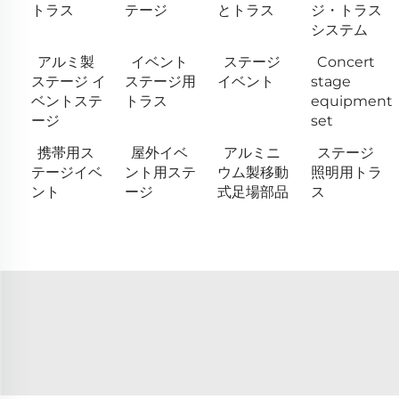
トラス
テージ
とトラス
ジ・トラス
システム
アルミ製
イベント
ステージ
Concert
ステージ イ
ステージ用
イベント
stage
ベントステ
トラス
equipment
ージ
set
携帯用ス
屋外イベ
アルミニ
ステージ
テージイベ
ント用ステ
ウム製移動
照明用トラ
ント
ージ
式足場部品
ス