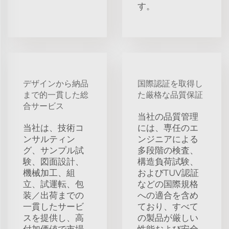
す。
デザインから納品
国際認証を取得し
まで的一貫した総
た厳格な品質保証
合サービス
当社の品質管理
当社は、技術コ
には、専任のエ
ンサルティン
ンジニアによる
グ、サンプル試
多段階の検査、
験、図面設計、
構造負荷試験、
機械加工、組
およびTUV認証
立、試運転、包
などの国際規格
装／出荷までの
への適合を含め
一貫したサービ
ており、すべて
スを提供し、高
の製品が厳しい
付加価値で市場
性能および安全