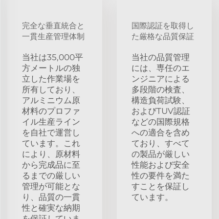
完全な垂直統合と
国際認証を取得し
一貫生産管理体制
た厳格な品質保証
当社は35,000平
当社の品質管理
方メートルの独
には、専任のエ
立した作業場を
ンジニアによる
所有しており、
多段階の検査、
アルミニウム原
構造負荷試験、
材料のプロファ
およびTUV認証
イル生産ライン
などの国際規格
を自社で運営し
への適合を含め
ています。これ
ており、すべて
により、原材料
の製品が厳しい
から完成品に至
性能および安全
るまでの厳しい
性の要件を満た
管理が可能とな
すことを保証し
り、品質の一貫
ています。
性と確実な納期
を保証していま