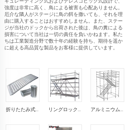
キュレーティング式およびテレスコピック式設計で、
強度は非常に高く、鳥による被害も心配ありません。
厄介な隣人がステージに鳥の餌を撒いても、それを理
由に購入することはおすすめしません。また、ステー
ジが当社のドックから出荷された後は、鳥の糞による
損害について当社は一切の責任を負いかねます。私た
ちは工業製造分野で数十年の経験を持ち、期待を遥か
に超える高品質な製品をお客様に提供しています。
折りたたみ式ステージ モバイル型アルミ合金活動用折りたたみステージ 段差解消スロープ付き
リングロックサcaffolding
アルミニウム層足場