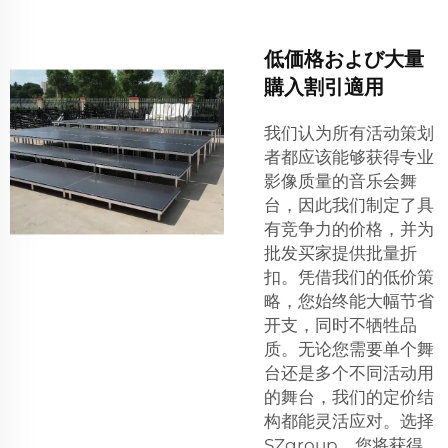
低価格および大量
購入割引適用
我们认为所有活动策划
者都应该能够获得专业
影像质量的音乐会舞
台，因此我们制定了具
有竞争力的价格，并为
批发买家提供批量折
扣。凭借我们的低价策
略，您始终能大幅节省
开支，同时不牺牲品
质。无论您需要单个舞
台还是多个不同活动用
的舞台，我们的定价结
构都能灵活应对。选择
SZgroup，您将获得