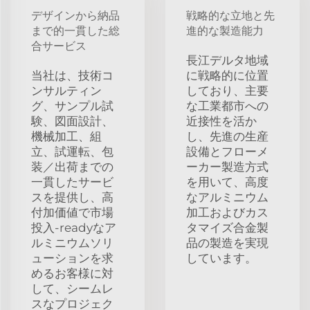
デザインから納品
戦略的な立地と先
まで的一貫した総
進的な製造能力
合サービス
長江デルタ地域
当社は、技術コ
に戦略的に位置
ンサルティン
しており、主要
グ、サンプル試
な工業都市への
験、図面設計、
近接性を活か
機械加工、組
し、先進の生産
立、試運転、包
設備とフローメ
装／出荷までの
ーカー製造方式
一貫したサービ
を用いて、高度
スを提供し、高
なアルミニウム
付加価値で市場
加工およびカス
投入-readyなア
タマイズ合金製
ルミニウムソリ
品の製造を実現
ューションを求
しています。
めるお客様に対
して、シームレ
スなプロジェク