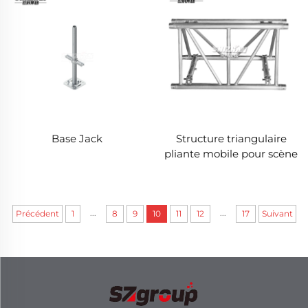
Base Jack
Structure triangulaire
pliante mobile pour scène
...
...
Précédent
1
8
9
10
11
12
17
Suivant