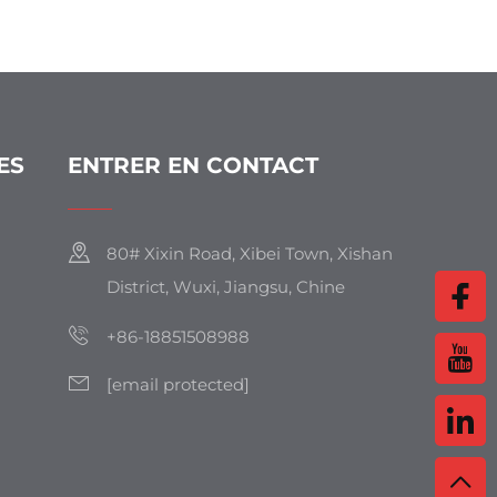
ES
ENTRER EN CONTACT
80# Xixin Road, Xibei Town, Xishan
District, Wuxi, Jiangsu, Chine
+86-18851508988
[email protected]