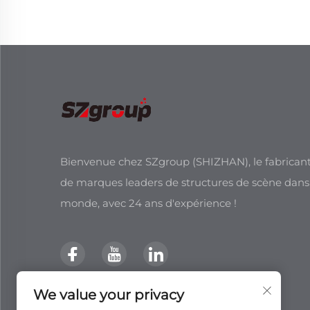
Bienvenue chez SZgroup (SHIZHAN), le fabricant
de marques leaders de structures de scène dans
monde, avec 24 ans d'expérience !
We value your privacy