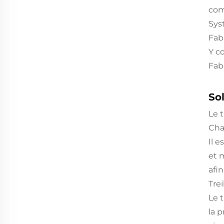
com
Syst
Fab
Y c
Fabr
So
Le t
Cha
Il e
et 
afi
Tre
Le t
la 