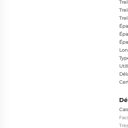
Trei
Trei
Trei
Épa
Épa
Épa
Lon
Type
Util
Déla
Cert
Dé
Cara
Faci
Trè