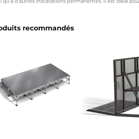
i qu’à d’autres installations permanentes. Il est idéal pou
oduits recommandés