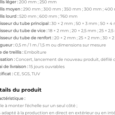
llis léger :
200 mm ; 250 mm
llis moyen :
290 mm ; 300 mm ; 350 mm ; 300 mm ; 400
llis lourd :
520 mm ; 600 mm ; 760 mm
isseur du tube principal :
30 × 2 mm ; 50 × 3 mm ; 50 × 4
isseur du tube de vice :
18 × 2 mm ; 20 × 2,5 mm ; 25 × 2
isseur du tube de renfort :
20 × 2 mm ; 25 × 2 mm ; 30 ×
gueur :
0,5 m / 1 m / 1,5 m ou dimensions sur mesure
 de treillis :
Emboîture
isation :
Concert, lancement de nouveau produit, défilé 
i de livraison :
15 jours ouvrables
ificat :
CE, SGS, TUV
tails du produit
ctéristique :
le à monter l’échelle sur un seul côté ;
s adapté à la production en direct en extérieur ou en int