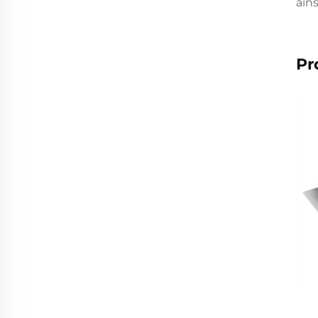
ains
Pr