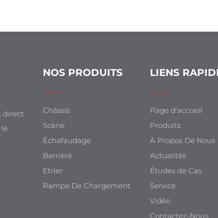
NOS PRODUITS
LIENS RAPID
Châssis
Page d'accueil
 direct
Scène
Produits
 le
Échafaudage
À Propos De Nous
Barrière
Actualités
Etrier
Études de Cas
Rampe De Chargement
Service
Vidéo
Contactez-Nous