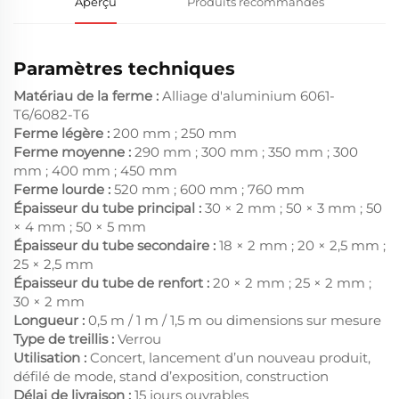
Aperçu
Produits recommandés
Paramètres techniques
Matériau de la ferme :
Alliage d'aluminium 6061-
T6/6082-T6
Ferme légère :
200 mm ; 250 mm
Ferme moyenne :
290 mm ; 300 mm ; 350 mm ; 300
mm ; 400 mm ; 450 mm
Ferme lourde :
520 mm ; 600 mm ; 760 mm
Épaisseur du tube principal :
30 × 2 mm ; 50 × 3 mm ; 50
× 4 mm ; 50 × 5 mm
Épaisseur du tube secondaire :
18 × 2 mm ; 20 × 2,5 mm ;
25 × 2,5 mm
Épaisseur du tube de renfort :
20 × 2 mm ; 25 × 2 mm ;
30 × 2 mm
Longueur :
0,5 m / 1 m / 1,5 m ou dimensions sur mesure
Type de treillis :
Verrou
Utilisation :
Concert, lancement d’un nouveau produit,
défilé de mode, stand d’exposition, construction
Délai de livraison :
15 jours ouvrables