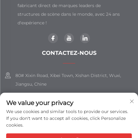
fabricant direct de marques leaders de
structures de scène dans le monde, avec 24 ans
d'expérience !
CONTACTEZ-NOUS
80# Xixin Road, Xibei Town, Xishan District, Wuxi,
Jiangsu, Chine
+86-18851508988
We value your privacy
[email protected]
We use cookies and similar tools to provide our services.
If you don't want to accept all cookies, click Personalize
cookies.
Tous droits réservés © JIANGSU SHIZHAN GROUP CO., LTD. -