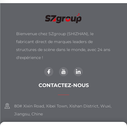
Bienvenue chez SZgroup (SHIZHAN), le
fabricant direct de marques leaders de
structures de scène dans le monde, avec 24 ans
d'expérience !
CONTACTEZ-NOUS
80# Xixin Road, Xibei Town, Xishan District, Wuxi,
Jiangsu, Chine
+86-18851508988