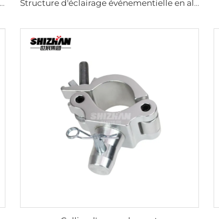
ur tube spiralé en aluminium noir et argent, système de structure d'exposition, collier en aluminium
Structure d'éclairage événementielle en aluminium léger et anti-corrosion, décoration d'événement, poutre d'éclairage pour mariage, très demandé