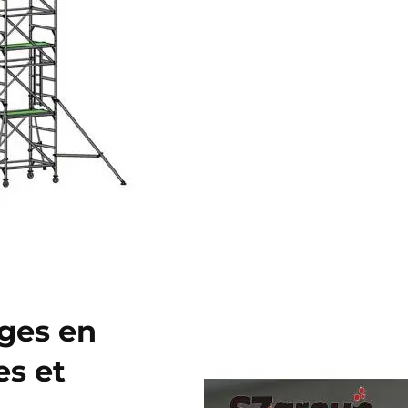
ges en
es et