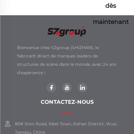
dès
maintenant
Bienvenue chez SZgroup (SHIZHAN), le
fabricant direct de marques leaders de
structures de scène dans le monde, avec 24 ans
d'expérience !
CONTACTEZ-NOUS
80# Xixin Road, Xibei Town, Xishan District, Wuxi,
Jiangsu, Chine