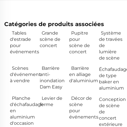
Catégories de produits associées
Tables
Grande
Pupitre
Système
d'estrade
scène de
pour
de travées
pour
concert
scène de
de
événements
concert
lumière
de scène
Scènes
Barrière
Barrière
Échafaudag
d'événement
anti-
en alliage
de type
à vendre
inondation
d'aluminium
baker en
Dam Easy
aluminium
Planche
Levier de
Décor de
Conception
d'échafaudage
ferme
scène
de scène
en
pour
de
aluminium
événements
concert
d'occasion
extérieure