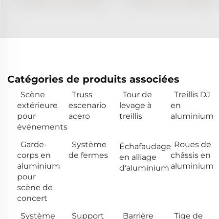
Catégories de produits associées
Scène
Truss
Tour de
Treillis DJ
extérieure
escenario
levage à
en
pour
acero
treillis
aluminium
événements
Garde-
Système
Roues de
Échafaudage
corps en
de fermes
châssis en
en alliage
aluminium
aluminium
d'aluminium
pour
scène de
concert
Système
Support
Barrière
Tige de