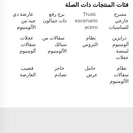
فئات المنتجات ذات الصلة
مسرح
Truss
برج رفع
عارضة دي
خارجي
escenario
ذات جمالون
جيه من
للمناسبات
acero
الألومنيوم
درابزين
نظام
سقالات من
عجلات
ألومنيوم
التروس
سبائك
سقالات
لمنصة
الألومنيوم
ألومنيوم
حفلات
نظام
حامل
حاجز
قضيب
سقالات
عرض
تصادم
العارضة
الألومنيوم