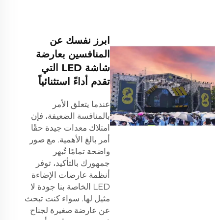
ابرز نفسك عن
المنافسين بعارضة
شاشة LED التي
تقدم أداءً استثنائياً
عندما يتعلق الأمر
بالمنافسة الضعيفة، فإن
امتلاك معدات جيدة حقًا
أمر بالغ الأهمية. مع صور
واضحة تمامًا تُبهر
جمهورك بالتأكيد، توفر
أنظمة عارضات الإضاءة
LED الخاصة بنا جودة لا
مثيل لها. سواء كنت تبحث
عن عارضة صغيرة لجناح