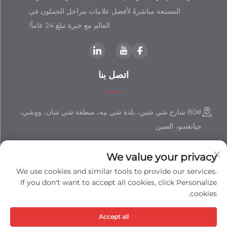
المصنعة مباشرةً لأفضل علامات مراحل الجملون في
العالم مع خبرة تبلغ 24 عاماً!
اتصل بنا
80# شارع شي شين، بلدة شي بيه، منطقة شي شان، ووشي،
جيانغسو، الصين
+86-18851508988
We value your privacy
[email protected]
We use cookies and similar tools to provide our services.
If you don't want to accept all cookies, click Personalize
cookies.
حقوق النشر © شركة جيانغسو شيزهان المحدودة جميع الحقوق محفوظة -
Accept all
سياسة الخصوصية
-
المدونة