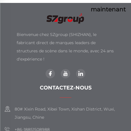
maintenant
Bienvenue chez SZgroup (SHIZHAN), le
fabricant direct de marques leaders de
structures de scène dans le monde, avec 24 ans
d'expérience !
CONTACTEZ-NOUS
80# Xixin Road, Xibei Town, Xishan District, Wuxi,
Jiangsu, Chine
+86-18851508988