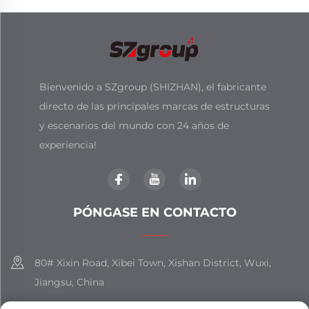
Bienvenido a SZgroup (SHIZHAN), el fabricante
directo de las principales marcas de estructuras
y escenarios del mundo con 24 años de
experiencia!
PÓNGASE EN CONTACTO
80# Xixin Road, Xibei Town, Xishan District, Wuxi,
Jiangsu, China