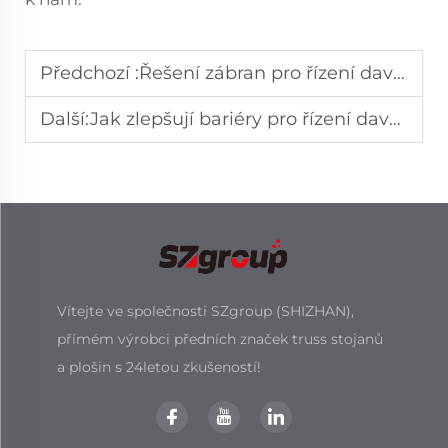
Předchozí :
Řešení zábran pro řízení davu pro velké areály
Další:
Jak zlepšují bariéry pro řízení davu bezpečnostní management akcí?
Vítejte ve společnosti SZgroup (SHIZHAN),
přímém výrobci předních značek truss stojanů
a plošin s 24letou zkušeností!