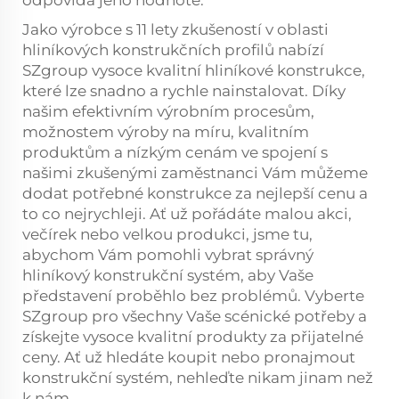
Jako výrobce s 11 lety zkušeností v oblasti
hliníkových konstrukčních profilů nabízí
SZgroup vysoce kvalitní hliníkové konstrukce,
které lze snadno a rychle nainstalovat. Díky
našim efektivním výrobním procesům,
možnostem výroby na míru, kvalitním
produktům a nízkým cenám ve spojení s
našimi zkušenými zaměstnanci Vám můžeme
dodat potřebné konstrukce za nejlepší cenu a
to co nejrychleji. Ať už pořádáte malou akci,
večírek nebo velkou produkci, jsme tu,
abychom Vám pomohli vybrat správný
hliníkový konstrukční systém, aby Vaše
představení proběhlo bez problémů. Vyberte
SZgroup pro všechny Vaše scénické potřeby a
získejte vysoce kvalitní produkty za přijatelné
ceny. Ať už hledáte koupit nebo pronajmout
konstrukční systém, nehleďte nikam jinam než
k nám.