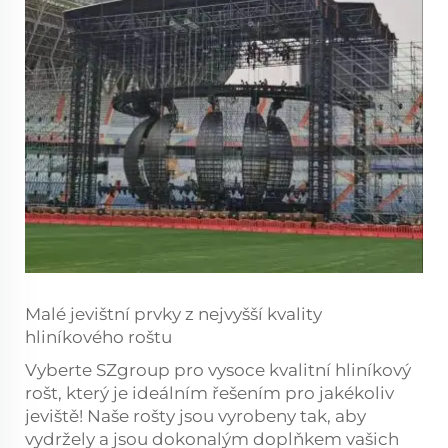
Malé jevištní prvky z nejvyšší kvality
hliníkového roštu
Vyberte SZgroup pro vysoce kvalitní hliníkový
rošt, který je ideálním řešením pro jakékoliv
jeviště! Naše rošty jsou vyrobeny tak, aby
vydržely a jsou dokonalým doplňkem vašich