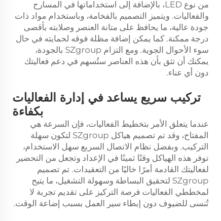
من نوع LED، بالإضافة إلى استخداماتها في المسارح
والفعاليات. ويتميز التصميم بالفخامة، وباستخدام مواد ذات
جودة عالية، ما يحافظ على متانة العنصر وصلابته بأقصى
درجة ممكنة. كما يمكن إضافة مظلة فوقه لحمايته في حال
سوء الأحوال الجوية. ومع التزام SZgroup بالجودة،
يمكنك أن تثق بأن هذه العناصر ستُسهم في دعم فعاليتك
دون أي عناء.
تركيب سريع يساعد في إدارة الفعاليات
بكفاءة
عندما يتعلق الأمر بتخطيط الفعاليات، فإن السرعة هي
المفتاح، وقد تم تصميم هياكل SZgroup لتكون سهلة
التركيب. وبفضل نظام الاتصال السريع سهل الاستخدام،
توفر هذه الهياكل وقتًا ثمينًا في الإعداد وتجعل من التحضير
لفعاليتك القادمة أمرًا خاليًا من التعقيدات. تم تصميم
SZgroup لتحقيق البساطة وسهولة التشغيل، ما يتيح
لمخططي الفعاليات فرصة التركيز على تقديم تجربة لا
تُنسى للضيوف دون إبطاء سير العمل بسبب إضاعة الوقت.