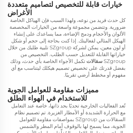
خيارات قابلة للتخصيص لتصاميم متعددة
الأغراض
كل حدث فريد من نوعه، ولهذا السبب فإن الهياكل الخاصة
ضرورية. وتتضمن مجموعة واسعة من الخيارات المخصصة
الألوان والأحجام ودمج الإضاءة، مما يساعدك على إنشاء
الهيكل المثالي لفعاليتك. إذا كنت بحاجة إلى حجم أو شكل
أو لون معين، يمكن لشركة SZgroup تلبية طلبك من خلال
خياراتها القابلة للتعديل حسب الطلب. التخصيص من
SZgroup
سقالات
تكمل الأجواء الخاصة بأي حدث، وذلك
بفضل قدرتك على تخصيص تصميم هيكلك ليتناسب مع أي
مفهوم أو مخطط أرضي تقريبًا.
مميزات مقاومة للعوامل الجوية
للاستخدام في الهواء الطلق
تُعد الفعاليات الخارجية تحديًا بحد ذاتها، خاصة عند التعامل
مع الحرارة الشديدة أو الأمطار الغزيرة. تم تصميم نظام
السقالات من SZgroup بمواصفات مقاومة للعوامل
الجوية، مما يسمح لها بالوقوف أمام المطر والشمس
والرياح. وبفضل الطلاءات والمُغلِّفات طويلة الأمد، يمكن