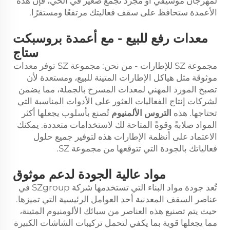
لمهرجان موسيقي أو مجرد تجمع صغير في الحي، فإن هذه
الأعمدة ستحافظ على سقف فعاليتك مرتفعًا ومستقرًا.
معدات رفع للبيع - مع أعمدة بروسبكت
ستاج
مجموعة SZ للإطارات - من نحن: مجموعة SZ توفر معدات
موثوقة مثل هياكل الإطارات المتينة للبيع، ومستعدة لأن
تصبح المورد المهني لمعدات المسرح بالجملة، مما يضمن
لشركات إنتاج الفعاليات العثور على الأدوات المناسبة التي
تحتاجها. هذه
التروس الألمنيوم
تُصنع بأسلوب يجعلها أكثر
المواد صلابةً وقوةً المتاحة لك لاستخدامات متعددة. يمكنك
الاعتماد على أنظمة الإطارات هذه لتوفير جميع حلول
فعالياتك بالجودة التي تتوقعها من مجموعة SZ.
مواد عالية الجودة لدعم موثوق
تُعد جودة مواد البناء التي تستخدمها شركة SZgroup في
عناصر السقف المعدنية أحد العوامل الرئيسية التي تميزها.
حيث يتم تصنيع هذه العناصر من سبائك الألومنيوم المتينة،
مما يجعلها قوية بما يكفي لتحمل تركيبات الشاشات الكبيرة