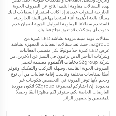
لهذه السقالات مقاومة التلف الناتج عن الظروف الجوية
الخارجية لسنوات عديدة. إذا كانت استقرار السقالات لديك
مسألة بالغة الأهمية أثناء استخدامها في البيئة الخارجية،
فاستخدم سقالاتنا المقاومة للعوامل الجوية لضمان عدم
حدوث أي مشكلات قد تعيق نجاح فعاليتك.
سقالات قوية متينة مزودة بشاشة LED كبيرة من
SZgroup، حيث تعد سقالات الفعاليات المجهزة بشاشة
عرض LED كبيرة حلاً موثوقًا لكل منظمي الفعاليات
وشركات التأجير الذين يرغبون في التميز عن الآخرين. من
شركة SZgroup
دعامات الألمنيوم
مصممة لتحمل
الظروف الجوية القاسية، وسهلة التركيب والتفكيك، وتتوفر
أيضًا بمقاسات مختلفة وتناسب إقامة فعاليات من أي نوع
وحجم لأنها توفر المرونة في التخصيص بتكوينات غير
محدودة. إن اختياركم لمجموعة SZgroup لتكون موردة
العارضات الخاصة بكم، ستوفر لكم مظهرًا أنيقًا وجميلًا
للمنظمين والجمهور الزائر.