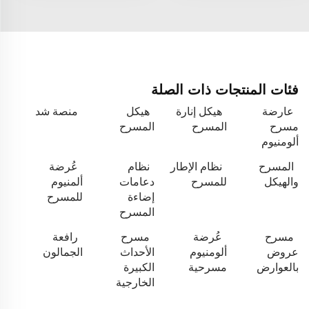
فئات المنتجات ذات الصلة
عارضة
هيكل إنارة
هيكل
منصة شد
مسرح
المسرح
المسرح
ألومنيوم
المسرح
نظام الإطار
نظام
عُرضة
والهيكل
للمسرح
دعامات
ألمنيوم
إضاءة
للمسرح
المسرح
مسرح
عُرضة
مسرح
رافعة
عروض
ألومنيوم
الأحداث
الجمالون
بالعوارض
مسرحية
الكبيرة
الخارجية