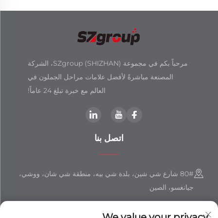
مرحباً بكم في مجموعة SZgroup (SHIZHAN)، الشركة
المصنعة مباشرةً لأفضل علامات مراحل الجملون في
العالم مع خبرة تبلغ 24 عاماً!
اتصل بنا
80# شارع شي شين، بلدة شي بيه، منطقة شي شان، ووشي،
جيانغسو، الصين
+86-18851508988
We value your privacy