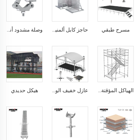
مسرح طبقي
حاجز كابل ألمنيومي
وصلة مشدود أنبوبية حلزونية من الألومنيوم الأسود والفضي، تركيب عرض نظام المشدود، مشبك ألومنيوم
هيكل حديدي
الهياكل المؤقتة ذات الطبقة الألومنيومية
عازل خفيف الوزن ومقاوم للتآكل من الألومنيوم لعرض الفعاليات، عرض إضاءة الزفاف بالألومنيوم، منتج مطلوب بشدة